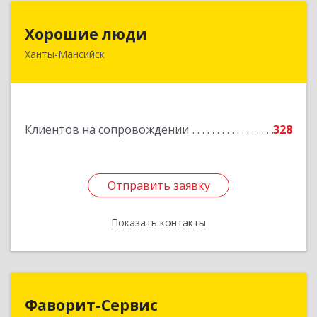
Хорошие люди
Хорошие люди
Ханты-Мансийск
628007, Ханты-Мансийский Автономный округ
- Югра АО, Ханты-Мансийск г, Светлая ул, дом
№ 40
Подробнее
Клиентов на сопровождении
328
Отправить заявку
Отправить заявку
Показать контакты
Назад
Фаворит-Сервис
Фаворит-Сервис