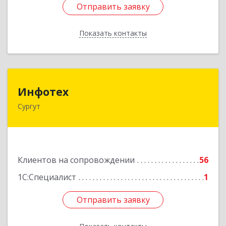
Отправить заявку
Отправить заявку
Показать контакты
Назад
Инфотех
Инфотех
Сургут
628400, Ханты-Мансийский Автономный округ
- Югра АО, Сургут г, Быстринская ул, дом № 8
Подробнее
Клиентов на сопровождении
56
1С:Специалист
1
Отправить заявку
Отправить заявку