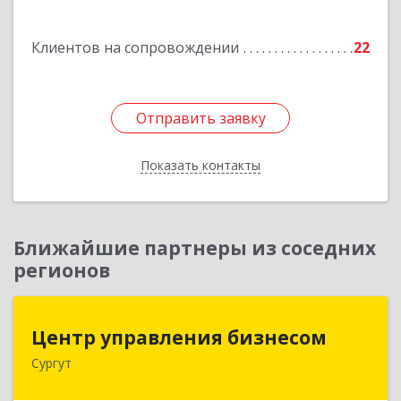
Подробнее
Клиентов на сопровождении
22
Отправить заявку
Отправить заявку
Показать контакты
Назад
Ближайшие партнеры из соседних
регионов
Центр управления бизнесом
Центр управления бизнесом
Сургут
628403, Ханты-Мансийский Автономный округ
- Югра АО, Сургут г, Мира пр-кт, дом № 56, кв.2