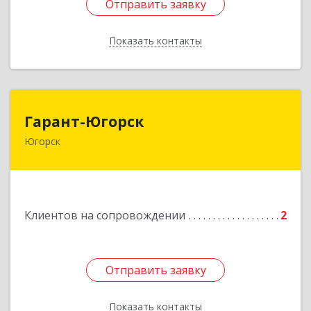
Отправить заявку
Отправить заявку
Показать контакты
Назад
Гарант-Югорск
Гарант-Югорск
Югорск
628260, Ханты-Мансийский Автономный округ
- Югра АО, Югорск г, Титова ул, дом № 63
Подробнее
Клиентов на сопровождении
2
Отправить заявку
Отправить заявку
Показать контакты
Назад