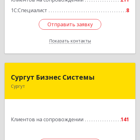
1С:Специалист
8
Отправить заявку
Отправить заявку
Показать контакты
Назад
Сургут Бизнес Системы
Сургут Бизнес Системы
Сургут
628406, Ханты-Мансийский Автономный округ
- Югра АО, Сургут г, 30 лет Победы ул, дом №
44, корпус А, оф.304
Подробнее
Клиентов на сопровождении
141