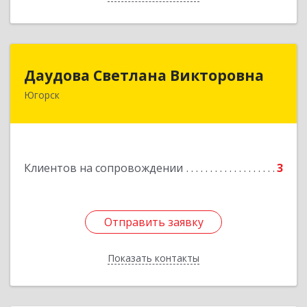
Даудова Светлана Викторовна
Даудова Светлана Викторовна
Югорск
Подробнее
Клиентов на сопровождении
3
Отправить заявку
Отправить заявку
Показать контакты
Назад