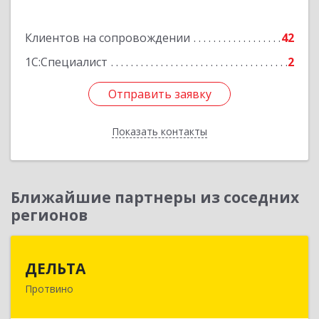
Подробнее
Клиентов на сопровождении
42
1С:Специалист
2
Отправить заявку
Отправить заявку
Показать контакты
Назад
Ближайшие партнеры из соседних
регионов
ДЕЛЬТА
ДЕЛЬТА
Протвино
142281, Московская обл, Протвино г,
Кременковское ш, дом № 9А