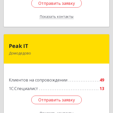
Отправить заявку
Отправить заявку
Показать контакты
Назад
Peak IT
Peak IT
Домодедово
142073, Московская обл, Домодедово г,
Ильинское д, дом № 109, кв.28
Подробнее
Клиентов на сопровождении
49
1С:Специалист
13
Отправить заявку
Отправить заявку