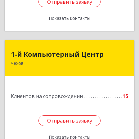
Отправить заявку
Отправить заявку
Показать контакты
Назад
1-й Компьютерный Центр
1-й Компьютерный Центр
Чехов
142306, Московская обл, Чеховский р-н, Чехов
г, Речной туп, стр.9
Подробнее
Клиентов на сопровождении
15
Отправить заявку
Отправить заявку
Показать контакты
Назад