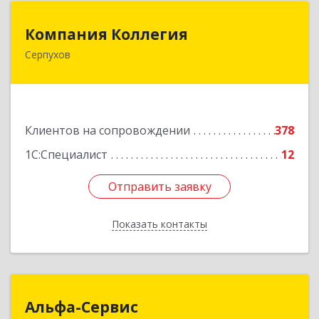
Компания Коллегия
Компания Коллегия
Серпухов
142211, Московская обл, Серпухов г, Оборонная
ул, дом № 19
Подробнее
Клиентов на сопровождении
378
1С:Специалист
12
Отправить заявку
Отправить заявку
Показать контакты
Назад
Альфа-Сервис
Альфа-Сервис