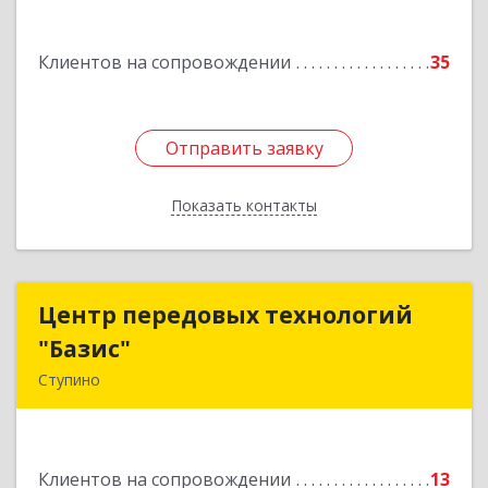
Подробнее
Клиентов на сопровождении
35
Отправить заявку
Отправить заявку
Показать контакты
Назад
Центр передовых технологий
Центр передовых технологий
"Базис"
"Базис"
Ступино
142800, Московская обл, Ступинский р-н,
Ступино г, Крылова ул, владение № 16, корпус 1
Клиентов на сопровождении
13
Подробнее