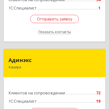
1С:Специалист
1
Отправить заявку
Отправить заявку
Показать контакты
Назад
Адинэкс
Адинэкс
Кашира
142900, Московская обл, г.о. Кашира, Кашира г,
Стрелецкая ул, дом № 70/1
Подробнее
Клиентов на сопровождении
72
1С:Специалист
19