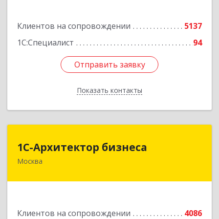
Подробнее
Клиентов на сопровождении
5137
1С:Специалист
94
Отправить заявку
Отправить заявку
Показать контакты
Назад
1С-Архитектор бизнеса
1С-Архитектор бизнеса
Москва
115114, Москва г, Кожевнический 2-й пер, дом
№ 12, строение 2, этаж 2,пом.XII, ком.6
Подробнее
Клиентов на сопровождении
4086