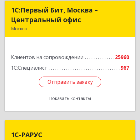
1С:Первый Бит, Москва –
1С:Первый Бит, Москва –
Центральный офис
Центральный офис
Москва
г. Москва, ул. Воронцовская, д. 35Б, корп 2
Подробнее
Клиентов на сопровождении
25960
1С:Специалист
967
Отправить заявку
Отправить заявку
Показать контакты
Назад
1С-РАРУС
1С-РАРУС