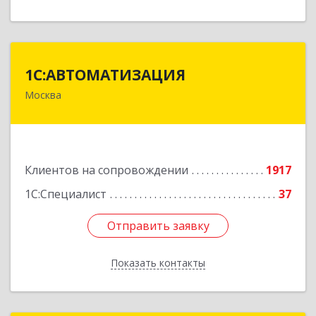
1С:АВТОМАТИЗАЦИЯ
1С:АВТОМАТИЗАЦИЯ
Москва
111024, Москва г, Энтузиастов 1-я ул, дом №
12А
Подробнее
Клиентов на сопровождении
1917
1С:Специалист
37
Отправить заявку
Отправить заявку
Показать контакты
Назад