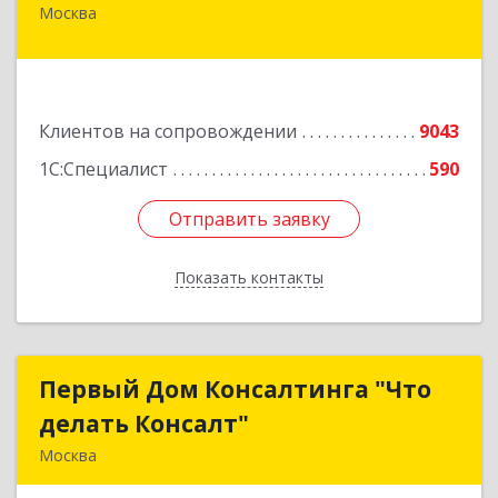
Москва
127434, Москва г, Дмитровское ш, дом № 9Б
Подробнее
Клиентов на сопровождении
9043
1С:Специалист
590
Отправить заявку
Отправить заявку
Показать контакты
Назад
Первый Дом Консалтинга "Что
Первый Дом Консалтинга "Что
делать Консалт"
делать Консалт"
Москва
127083, Москва г, Мишина ул, дом № 56