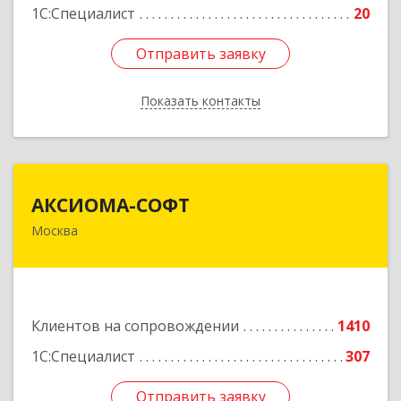
1С:Специалист
20
Отправить заявку
Отправить заявку
Показать контакты
Назад
АКСИОМА-СОФТ
АКСИОМА-СОФТ
Москва
105066, Москва г, вн.тер.г. муниципальный
округ Басманный, Нижняя Красносельская ул,
дом № 35, строение 64, пом.12/7
Подробнее
Клиентов на сопровождении
1410
1С:Специалист
307
Отправить заявку
Отправить заявку