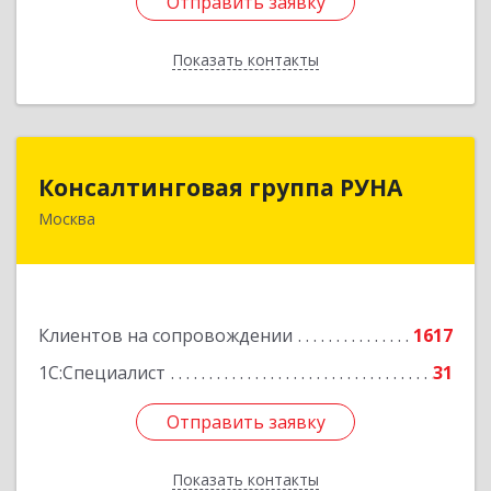
Отправить заявку
Отправить заявку
Показать контакты
Назад
Консалтинговая группа РУНА
Консалтинговая группа РУНА
Москва
117218, Москва г, Кржижановского ул, дом №
29, корпус 1
Подробнее
Клиентов на сопровождении
1617
1С:Специалист
31
Отправить заявку
Отправить заявку
Показать контакты
Назад