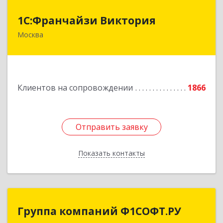
1С:Франчайзи Виктория
1С:Франчайзи Виктория
Москва
111020, Москва г, Синичкина 2-я ул, дом № 9А,
строение 4, этаж 5 пом 1 ком 23
Подробнее
Клиентов на сопровождении
1866
Отправить заявку
Отправить заявку
Показать контакты
Назад
Группа компаний Ф1СОФТ.РУ
Группа компаний Ф1СОФТ.РУ