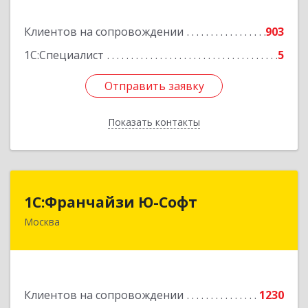
Подробнее
Клиентов на сопровождении
903
1С:Специалист
5
Отправить заявку
Отправить заявку
Показать контакты
Назад
1С:Франчайзи Ю-Софт
1С:Франчайзи Ю-Софт
Москва
117149, Москва г, вн.тер.г. муниципальный
округ Зюзино, Азовская ул, дом № 6, корпус 3
Подробнее
Клиентов на сопровождении
1230