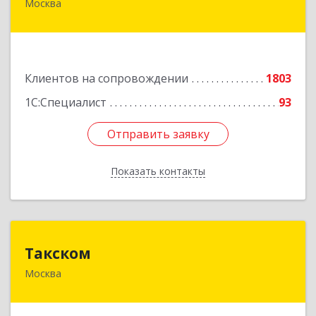
Москва
101000, Москва г, Лубянский проезд, дом №
27/1с1
Подробнее
Клиентов на сопровождении
1803
1С:Специалист
93
Отправить заявку
Отправить заявку
Показать контакты
Назад
Такском
Такском
Москва
119034, Москва г, Барыковский пер, дом №
4,стр.2