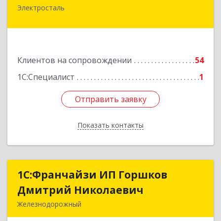
Электросталь
144000, Московская обл, Электросталь г,
Николаева ул, дом № 6, кв.6
Подробнее
Клиентов на сопровождении
54
1С:Специалист
1
Отправить заявку
Отправить заявку
Показать контакты
Назад
1С:Франчайзи ИП Горшков
1С:Франчайзи ИП Горшков
Дмитрий Николаевич
Дмитрий Николаевич
Железнодорожный
143980, Московская обл, Железнодорожный г,