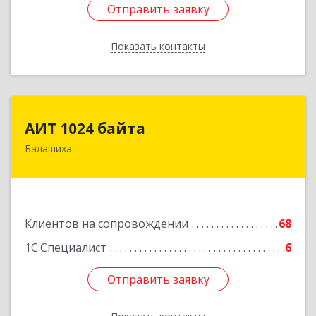
Отправить заявку
Отправить заявку
Показать контакты
Назад
АИТ 1024 байта
АИТ 1024 байта
Балашиха
143909, Московская обл, Балашиха г, Солнечная
ул, дом № 23, кв.104
Подробнее
Клиентов на сопровождении
68
1С:Специалист
6
Отправить заявку
Отправить заявку