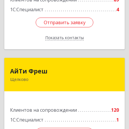
1С:Специалист
4
Отправить заявку
Отправить заявку
Показать контакты
Назад
АйТи Фреш
АйТи Фреш
Щелково
141100, Московская обл, Щелково г, Городской
округ Щелково, Ленина пл, дом № 5, ком.308
Подробнее
Клиентов на сопровождении
120
1С:Специалист
1