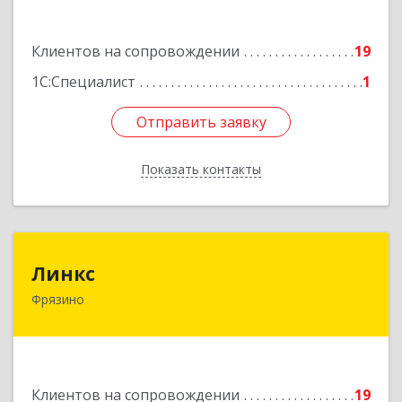
Пролетарская ул, дом № 10, кв.25
Клиентов на сопровождении
19
Подробнее
1С:Специалист
1
Отправить заявку
Отправить заявку
Показать контакты
Назад
Линкс
Линкс
Фрязино
141190, Московская обл, Фрязино г, Заводской
проезд, дом № 3, кв.133
Подробнее
Клиентов на сопровождении
19