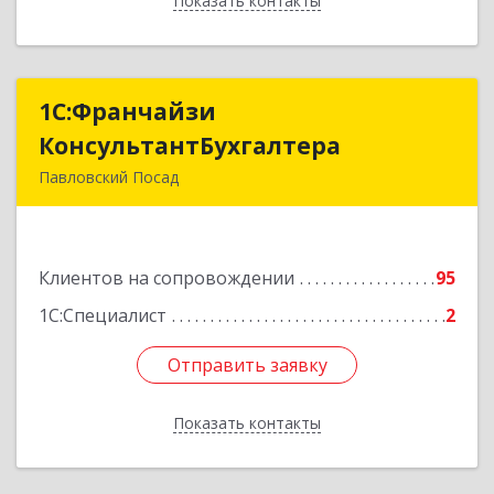
Показать контакты
Назад
1С:Франчайзи
1С:Франчайзи
КонсультантБухгалтера
КонсультантБухгалтера
Павловский Посад
142500, Московская обл, Павловский Посад г,
Каляева ул, дом № 3, оф.38
Клиентов на сопровождении
95
Подробнее
1С:Специалист
2
Отправить заявку
Отправить заявку
Показать контакты
Назад