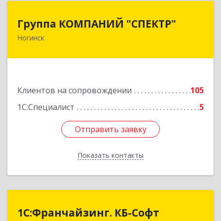
Группа КОМПАНИЙ "СПЕКТР"
Группа КОМПАНИЙ "СПЕКТР"
Ногинск
142400, Московская обл, г.о.Богородский,
Ногинск г, Рогожская ул, дом № 89, оф.210
Подробнее
Клиентов на сопровождении
105
1С:Специалист
5
Отправить заявку
Отправить заявку
Показать контакты
Назад
1С:Франчайзинг. КБ-Софт
1С:Франчайзинг. КБ-Софт