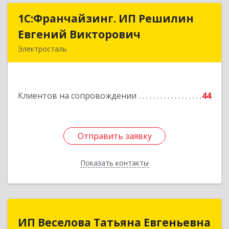
1С:Франчайзинг. ИП Решилин
1С:Франчайзинг. ИП Решилин
Евгений Викторович
Евгений Викторович
Электросталь
144006, Московская обл, Электросталь г,
Ленина пр-кт, дом № 04, корпус 2, кв.39
Клиентов на сопровождении
44
Подробнее
Отправить заявку
Отправить заявку
Показать контакты
Назад
ИП Веселова Татьяна Евгеньевна
ИП Веселова Татьяна Евгеньевна