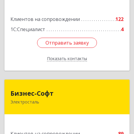
Подробнее
Клиентов на сопровождении
122
1С:Специалист
4
Отправить заявку
Отправить заявку
Показать контакты
Назад
Бизнес-Софт
Бизнес-Софт
Электросталь
144000, Московская обл, Электросталь г, Карла
Маркса ул, дом № 26
Подробнее
Клиентов на сопровождении
89