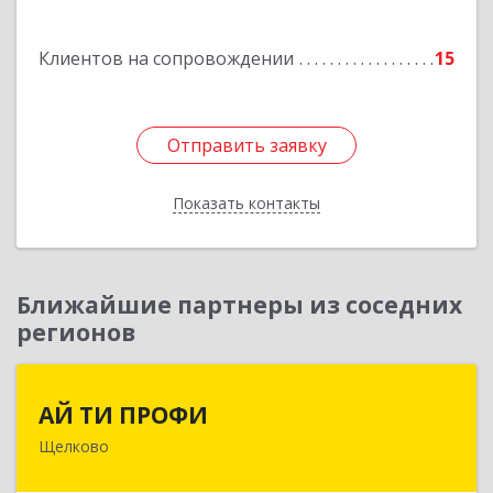
Подробнее
Клиентов на сопровождении
15
Отправить заявку
Отправить заявку
Показать контакты
Назад
Ближайшие партнеры из соседних
регионов
АЙ ТИ ПРОФИ
АЙ ТИ ПРОФИ
Щелково
141108, Московская обл, г.о. Щёлково,
Щёлково г, Заводская ул, дом № 1, пом.3