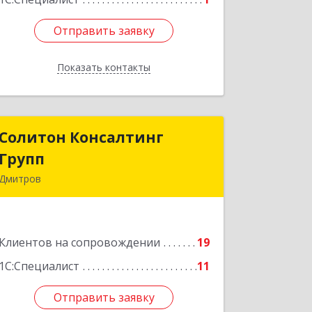
Отправить заявку
Отправить заявку
Показать контакты
Назад
Солитон Консалтинг
Солитон Консалтинг
Групп
Групп
Дмитров
141804, Московская обл, г.о.
Дмитровский, Дмитров г, Чекистская
ул, дом № 8, кв.186
Клиентов на сопровождении
19
Подробнее
1С:Специалист
11
Отправить заявку
Отправить заявку