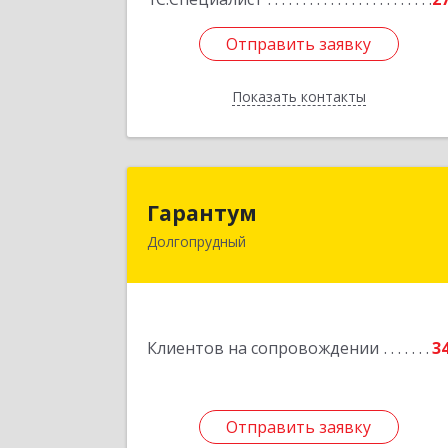
Отправить заявку
Отправить заявку
Показать контакты
Назад
Гаранту
Гарантум
Долгопрудный
141707, Московская обл
Долгопрудный г, Заводская ул, дом 
Подробне
Клиентов на сопровождении
3
Отправить заявку
Отправить заявку