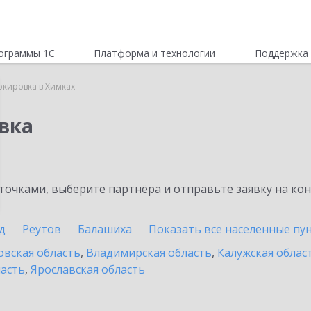
ограммы 1С
Платформа и технологии
Поддержка 
ркировка в Химках
вка
очками, выберите партнёра и отправьте заявку на ко
д
Реутов
Балашиха
Показать все населенные
пу
овская область
,
Владимирская область
,
Калужская облас
ласть
,
Ярославская область