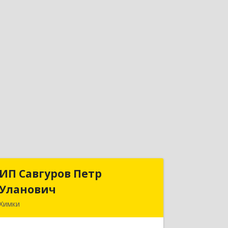
ИП Савгуров Петр
ИП Савгуров Петр
Уланович
Уланович
Химки
141407, Московская обл, Химки г,
Молодежная ул, дом № 68, кв.443