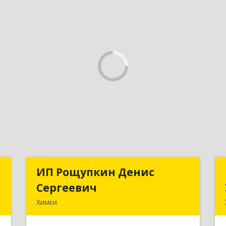
и
ИП Рощупкин Денис
ИП Рощупкин Денис
Сергеевич
Сергеевич
,
Химки
,
141402, Московская обл, г.о. Химки,
1
Химки г, Московская ул, дом № 21А,