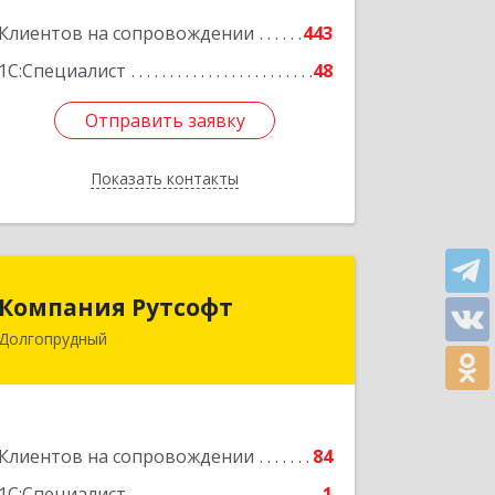
Подробнее
Клиентов на сопровождении
443
1С:Специалист
48
Отправить заявку
Отправить заявку
Показать контакты
Назад
Компания Рутсофт
Компания Рутсофт
Долгопрудный
141700, Московская обл,
Долгопрудный г, Новый Бульвар ул,
дом № 22, пом.12
Подробнее
Клиентов на сопровождении
84
1С:Специалист
1