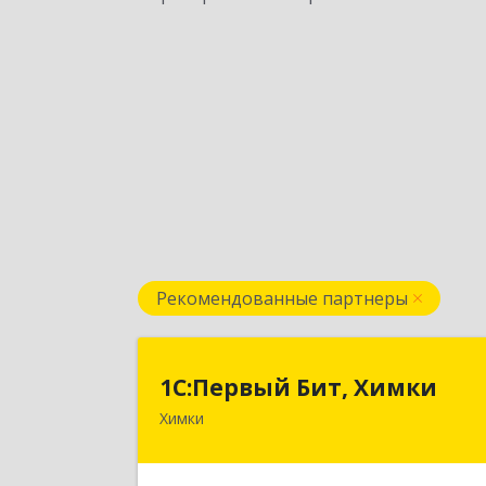
Рекомендованные партнеры
1С:Первый Бит, Химк
1С:Первый Бит, Химки
Химки
141402, Московская обл, г.о. Химки
Химки г, Московская ул, дом № 38А
оф.120