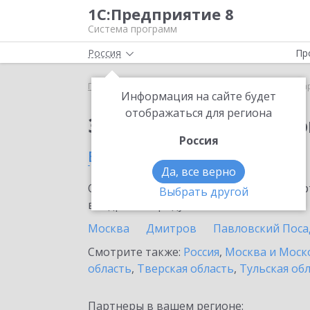
1С:Предприятие 8
Система программ
Россия
Пр
Главная
Сервисы ИТС
1С:Маркировка
1С:Ма
Информация на сайте будет
отображаться для региона
Заказать 1С:Маркиро
Россия
в Химках
Да, все верно
Ознакомьтесь с информационными карт
Выбрать другой
внедрение продукта.
Москва
Дмитров
Павловский Поса
Смотрите также:
Россия
,
Москва и Моск
область
,
Тверская область
,
Тульская об
Партнеры в вашем регионе: