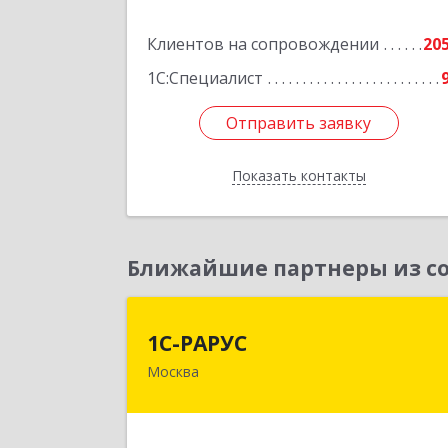
Подробне
Клиентов на сопровождении
20
1С:Специалист
Отправить заявку
Отправить заявку
Показать контакты
Назад
Ближайшие партнеры из со
1С-РАРУ
1С-РАРУС
Москва
127434, Москва г, Дмитровское ш
дом № 9