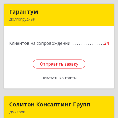
Гарантум
Гарантум
Долгопрудный
141707, Московская обл, Долгопрудный г,
Заводская ул, дом № 7
Клиентов на сопровождении
34
Подробнее
Отправить заявку
Отправить заявку
Показать контакты
Назад
Солитон Консалтинг Групп
Солитон Консалтинг Групп
Дмитров
141804, Московская обл, г.о. Дмитровский,