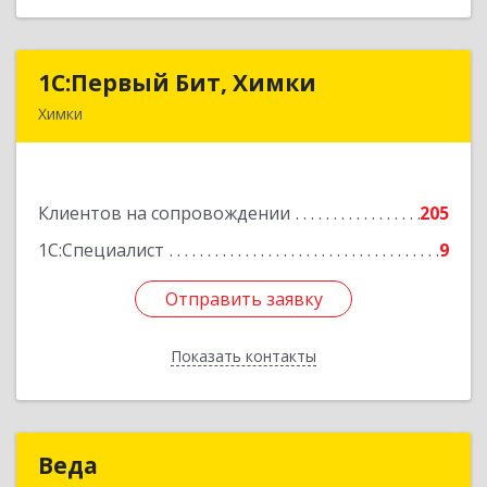
1С:Первый Бит, Химки
1С:Первый Бит, Химки
Химки
141402, Московская обл, г.о. Химки, Химки г,
Московская ул, дом № 38А, оф.1201
Клиентов на сопровождении
205
Подробнее
1С:Специалист
9
Отправить заявку
Отправить заявку
Показать контакты
Назад
Веда
Веда