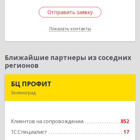
Отправить заявку
Отправить заявку
Показать контакты
Назад
Ближайшие партнеры из соседних
регионов
БЦ ПРОФИТ
БЦ ПРОФИТ
Зеленоград
124482, Москва г, Зеленоград г, корпус 340,
этаж 1, пом.Х, ком.1-5
Клиентов на сопровождении
852
Подробнее
1С:Специалист
17