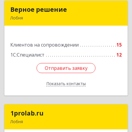
Верное решение
Верное решение
Лобня
141730, Московская обл, Лобня г, Чехова ул,
дом № 12, кв.68
Клиентов на сопровождении
15
Подробнее
1С:Специалист
12
Отправить заявку
Отправить заявку
Показать контакты
Назад
1prolab.ru
1prolab.ru
Лобня
141865, Московская обл, Дмитровский р-н,