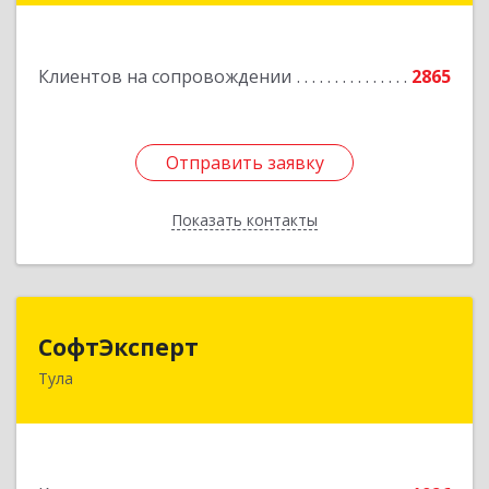
Подробнее
Клиентов на сопровождении
2865
Отправить заявку
Отправить заявку
Показать контакты
Назад
СофтЭксперт
СофтЭксперт
Тула
300013, Тульская обл, Тула г, Болдина ул, дом №
41А, пом.47, оф.1-4
Подробнее