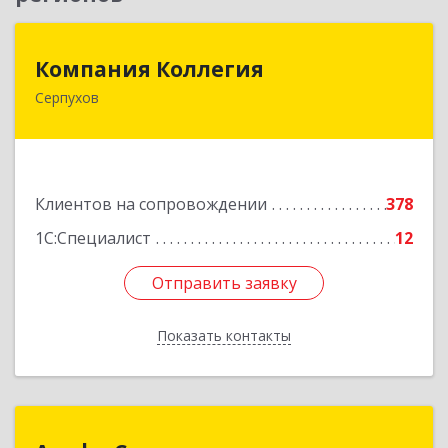
Компания Коллегия
Компания Коллегия
Серпухов
142211, Московская обл, Серпухов г, Оборонная
ул, дом № 19
Подробнее
Клиентов на сопровождении
378
1С:Специалист
12
Отправить заявку
Отправить заявку
Показать контакты
Назад
Альфа-Сервис