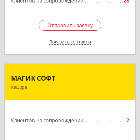
Клиентов на сопровождении
28
Отправить заявку
Отправить заявку
Показать контакты
Назад
МАГИК СОФТ
МАГИК СОФТ
Кашира
Подробнее
Клиентов на сопровождении
2