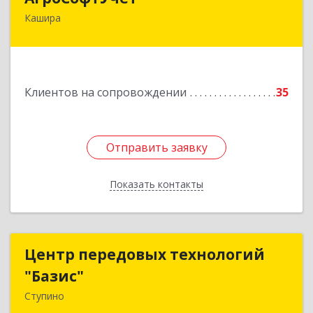
Кашира
142932, Московская обл, г.о.Кашира, Каменка д,
Парковая ул, дом № 37
Подробнее
Клиентов на сопровождении
35
Отправить заявку
Отправить заявку
Показать контакты
Назад
Центр передовых технологий
Центр передовых технологий
"Базис"
"Базис"
Ступино
142800, Московская обл, Ступинский р-н,