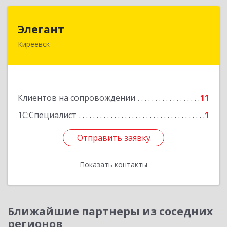
Элегант
Элегант
Киреевск
301262, Тульская обл, Киреевск г, Чехова ул,
дом № 1
Подробнее
Клиентов на сопровождении
11
1С:Специалист
1
Отправить заявку
Отправить заявку
Показать контакты
Назад
Ближайшие партнеры из соседних
регионов