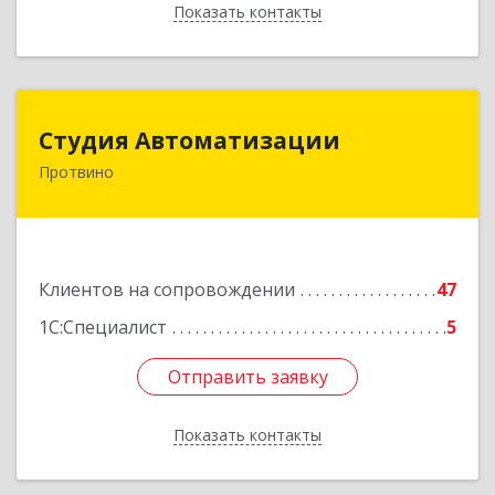
Показать контакты
Назад
Студия Автоматизации
Студия Автоматизации
Протвино
142281, Московская обл, Протвино г, Ленина
ул, дом № 39, оф.8
Подробнее
Клиентов на сопровождении
47
1С:Специалист
5
Отправить заявку
Отправить заявку
Показать контакты
Назад