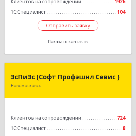
Клиентов на сопровождении
1926
1С:Специалист
104
Отправить заявку
Отправить заявку
Показать контакты
Назад
ЭсПиЭс (Софт Профэшнл Севис )
ЭсПиЭс (Софт Профэшнл Севис )
Новомосковск
301659, Тульская обл, Новомосковский р-н,
Новомосковск г, Шахтеров ул, дом № 33/33
Подробнее
Клиентов на сопровождении
724
1С:Специалист
8