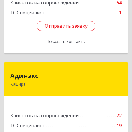
Клиентов на сопровождении
54
1С:Специалист
1
Отправить заявку
Отправить заявку
Показать контакты
Назад
Адинэкс
Адинэкс
Кашира
142900, Московская обл, г.о. Кашира, Кашира г,
Стрелецкая ул, дом № 70/1
Подробнее
Клиентов на сопровождении
72
1С:Специалист
19