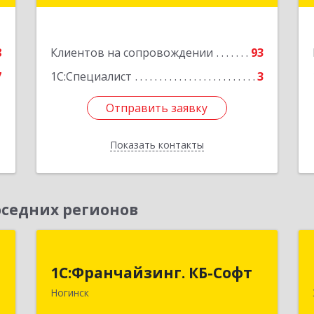
Подробнее
е
8
Клиентов на сопровождении
93
7
1С:Специалист
3
Отправить заявку
Отправить заявку
Показать контакты
Назад
седних регионов
Й
1С:Франчайзинг. КБ-Софт
"
1С:Франчайзинг. КБ-Софт
142400, Московская обл, г.о
Ногинск
Богородский, Ногинск г,
,