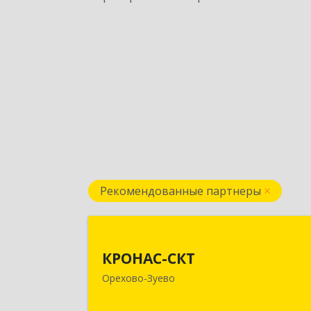
Рекомендованные партнеры
КРОНАС-СК
КРОНАС-СКТ
142600, Московская обл, Орехово
Орехово-Зуево
Зуево г, Бабушкина ул, дом № 2А
пом.3