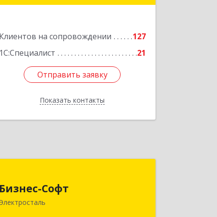
Подробнее
Клиентов на сопровождении
127
1С:Специалист
21
Отправить заявку
Отправить заявку
Показать контакты
Назад
Бизнес-Софт
Бизнес-Софт
144000, Московская обл,
Электросталь
Электросталь г, Карла Маркса ул, дом