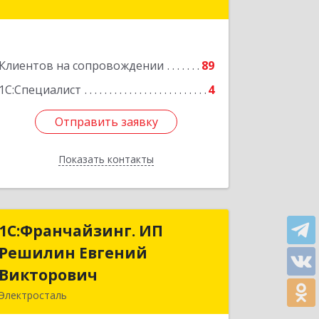
№ 26
Подробнее
Клиентов на сопровождении
89
1С:Специалист
4
Отправить заявку
Отправить заявку
Показать контакты
Назад
1С:Франчайзинг. ИП
1С:Франчайзинг. ИП
Решилин Евгений
Решилин Евгений
Викторович
Викторович
Электросталь
144006, Московская обл,