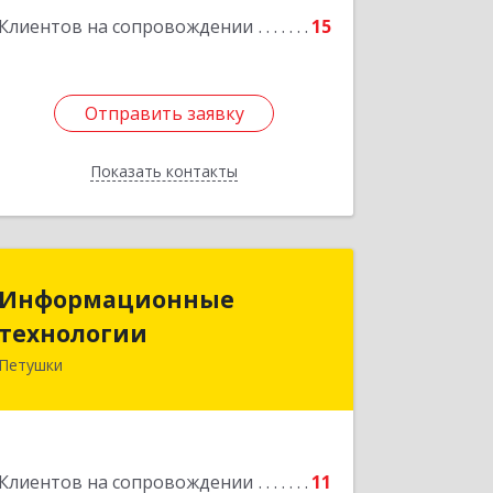
Клиентов на сопровождении
15
Отправить заявку
Отправить заявку
Показать контакты
Назад
Информационные
Информационные
технологии
технологии
Петушки
601144, Владимирская обл, Петушки г,
Маяковского ул, дом № 19
Подробнее
Клиентов на сопровождении
11