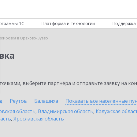
ограммы 1С
Платформа и технологии
Поддержка 
ркировка в Орехово-Зуево
вка
очками, выберите партнёра и отправьте заявку на ко
д
Реутов
Балашиха
Показать все населенные
пу
овская область
,
Владимирская область
,
Калужская облас
ласть
,
Ярославская область