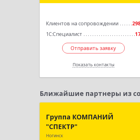
Подробне
Клиентов на сопровождении
29
1С:Специалист
1
Отправить заявку
Отправить заявку
Показать контакты
Назад
Ближайшие партнеры из со
Группа КОМПАНИ
Группа КОМПАНИЙ
"СПЕКТР
"СПЕКТР"
Ногинск
142400, Московская обл