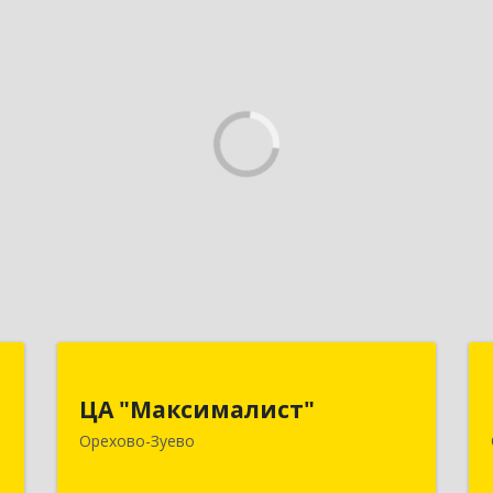
Т
ЦА "Максималист"
ЦА "Максималист"
-
142600, Московская обл, Орехово-
Орехово-Зуево
,
Зуево г, Ленина ул, дом № 78
1