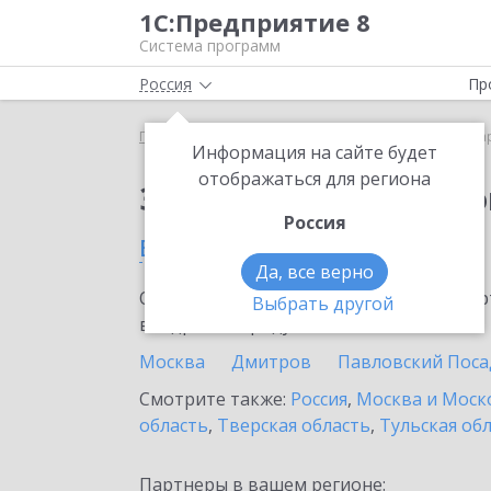
1С:Предприятие 8
Система программ
Россия
Пр
Главная
Сервисы ИТС
1С:Маркировка
1С:Ма
Информация на сайте будет
отображаться для региона
Заказать 1С:Маркиро
Россия
в Орехово-Зуево
Да, все верно
Ознакомьтесь с информационными карт
Выбрать другой
внедрение продукта.
Москва
Дмитров
Павловский Поса
Смотрите также:
Россия
,
Москва и Моск
область
,
Тверская область
,
Тульская об
Партнеры в вашем регионе: