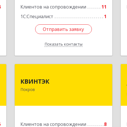
е
4
Клиентов на сопровождении
11
1
1С:Специалист
1
Отправить заявку
Отправить заявку
Показать контакты
Назад
и
КВИНТЭК
КВИНТЭК
-
601122, Владимирская обл,
Покров
,
Петушинский р-н, Покров г, 3
9
Интернационала ул, дом № 55, кв.9
е
Подробнее
6
Клиентов на сопровождении
8