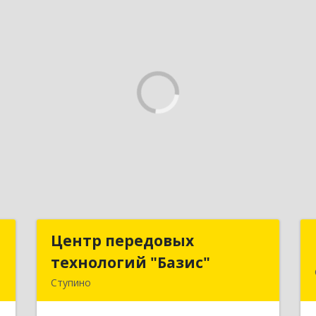
"
Центр передовых
Центр передовых
технологий "Базис"
технологий "Базис"
й
Ступино
м
142800, Московская обл, Ступинский
4
р-н, Ступино г, Крылова ул, владение