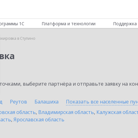
ограммы 1С
Платформа и технологии
Поддержка 
ркировка в Ступино
вка
очками, выберите партнёра и отправьте заявку на ко
д
Реутов
Балашиха
Показать все населенные
пу
овская область
,
Владимирская область
,
Калужская облас
ласть
,
Ярославская область