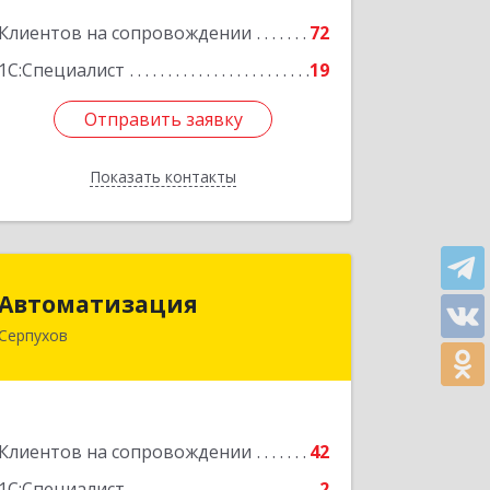
Подробнее
Клиентов на сопровождении
72
1С:Специалист
19
Отправить заявку
Отправить заявку
Показать контакты
Назад
Автоматизация
Автоматизация
Серпухов
142205, Московская обл, Серпухов г,
Комсомольская ул, дом № 4а, кв.136
Подробнее
Клиентов на сопровождении
42
1С:Специалист
2