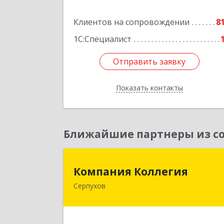
Подробне
Клиентов на сопровождении
8
1С:Специалист
Отправить заявку
Отправить заявку
Показать контакты
Назад
Ближайшие партнеры из со
Компания Коллеги
Компания Коллегия
Серпухов
142211, Московская обл, Серпухов г
Оборонная ул, дом № 1