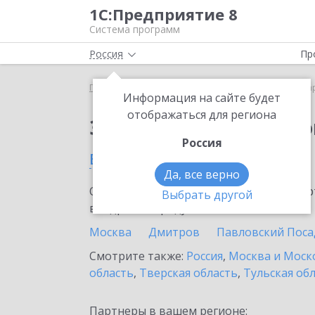
1С:Предприятие 8
Система программ
Россия
Пр
Главная
Сервисы ИТС
1С:Маркировка
1С:Ма
Информация на сайте будет
отображаться для региона
Заказать 1С:Маркиро
Россия
в Ступино
Да, все верно
Ознакомьтесь с информационными карт
Выбрать другой
внедрение продукта.
Москва
Дмитров
Павловский Поса
Смотрите также:
Россия
,
Москва и Моск
область
,
Тверская область
,
Тульская об
Партнеры в вашем регионе: