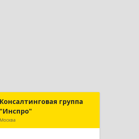
Консалтинговая группа
Консалтинговая группа
"Инспро"
"Инспро"
Москва
107370, Москва г, Открытое ш, дом №
12, строение 3, ком.55