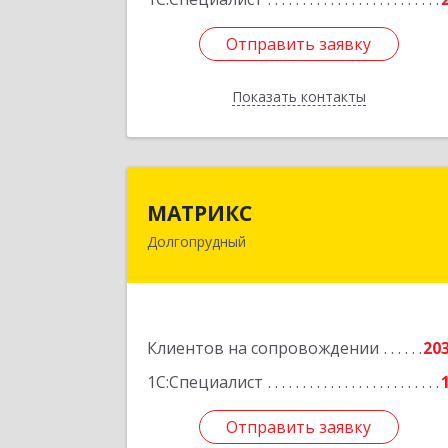
Отправить заявку
Отправить заявку
Показать контакты
Назад
МАТРИК
МАТРИКС
Долгопрудный
141707, Московская обл
Долгопрудный г, Пацаева пр-кт, до
№ 7/1
Подробне
Клиентов на сопровождении
20
1С:Специалист
Отправить заявку
Отправить заявку