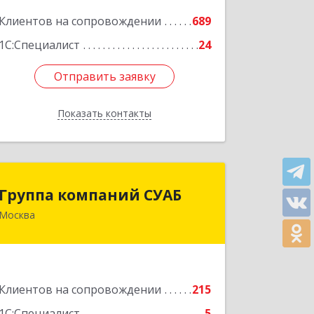
Клиентов на сопровождении
689
Подробнее
1С:Специалист
24
Отправить заявку
Отправить заявку
Показать контакты
Назад
Группа компаний СУАБ
Группа компаний СУАБ
Москва
105082, Москва г, Почтовая Б. ул, дом
36, стр.9, оф.238
Подробнее
Клиентов на сопровождении
215
1С:Специалист
5