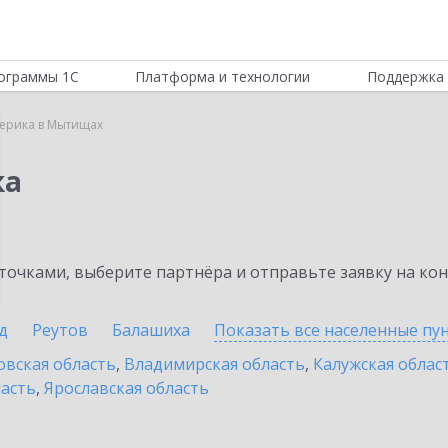
ограммы 1С
Платформа и технологии
Поддержка 
ьерика в Мытищах
ка
очками, выберите партнёра и отправьте заявку на ко
д
Реутов
Балашиха
Показать все населенные
пу
овская область
,
Владимирская область
,
Калужская облас
ласть
,
Ярославская область