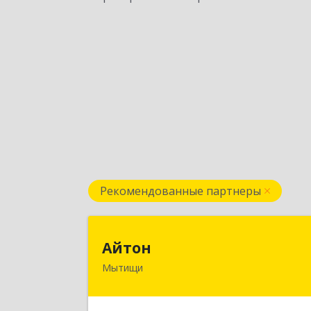
Рекомендованные партнеры
Айто
Айтон
Мытищи
141006, Московская обл, Мытищи г
Олимпийский пр-кт, строение 10
пом.1А,