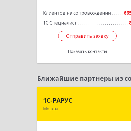
Подробне
Клиентов на сопровождении
66
1С:Специалист
Отправить заявку
Отправить заявку
Показать контакты
Назад
Ближайшие партнеры из со
1С-РАРУ
1С-РАРУС
Москва
127434, Москва г, Дмитровское ш
дом № 9