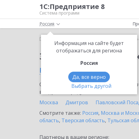
1С:Предприятие 8
Система программ
Россия
Пр
Главная
Сервисы ИТС
1С-Курьерика
1С-Кур
Информация на сайте будет
отображаться для региона
Заказать 1С-Курьери
Россия
в Мытищах
Да, все верно
Ознакомьтесь с информационными карт
Выбрать другой
внедрение продукта.
Москва
Дмитров
Павловский Поса
Смотрите также:
Россия
,
Москва и Моск
область
,
Тверская область
,
Тульская об
Партнеры в вашем регионе: