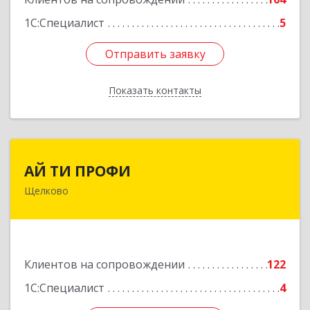
1С:Специалист
5
Отправить заявку
Отправить заявку
Показать контакты
Назад
АЙ ТИ ПРОФИ
АЙ ТИ ПРОФИ
Щелково
141108, Московская обл, г.о. Щёлково,
Щёлково г, Заводская ул, дом № 1, пом.3
Подробнее
Клиентов на сопровождении
122
1С:Специалист
4