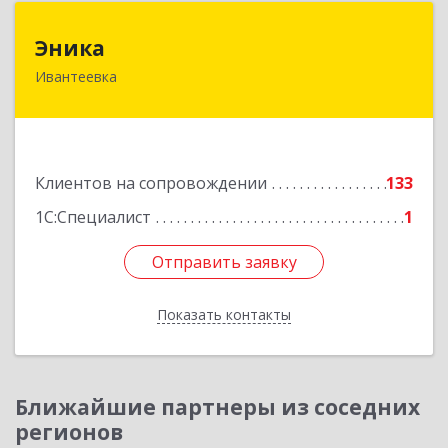
Эника
Эника
Ивантеевка
141280, Московская обл, г.о. Пушкинский,
Ивантеевка г, Заводская ул, дом № 12, кв.1
Подробнее
Клиентов на сопровождении
133
1С:Специалист
1
Отправить заявку
Отправить заявку
Показать контакты
Назад
Ближайшие партнеры из соседних
регионов