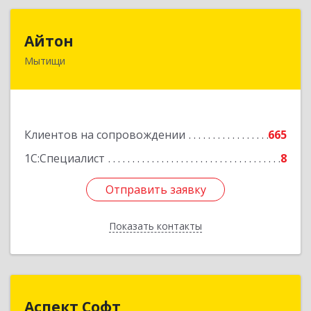
Айтон
Айтон
Мытищи
141006, Московская обл, Мытищи г,
Олимпийский пр-кт, строение 10, пом.1А,8
Подробнее
Клиентов на сопровождении
665
1С:Специалист
8
Отправить заявку
Отправить заявку
Показать контакты
Назад
Аспект Софт
Аспект Софт