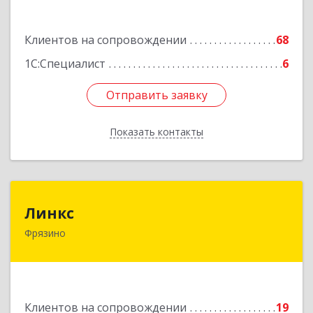
Подробнее
Клиентов на сопровождении
68
1С:Специалист
6
Отправить заявку
Отправить заявку
Показать контакты
Назад
Линкс
Линкс
Фрязино
141190, Московская обл, Фрязино г, Заводской
проезд, дом № 3, кв.133
Подробнее
Клиентов на сопровождении
19