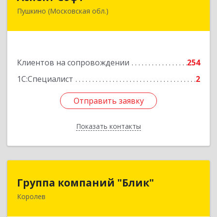
Пушкино (Московская обл.)
141205, Московская обл, Пушкинский р-н,
Пушкино г, Московский пр-кт, дом № 44, пом.4
Подробнее
Клиентов на сопровождении
254
1С:Специалист
2
Отправить заявку
Отправить заявку
Показать контакты
Назад
Группа компаний "Блик"
Группа компаний "Блик"
Королев
141077, Московская обл, Королев г,
Октябрьский б-р, дом № 14