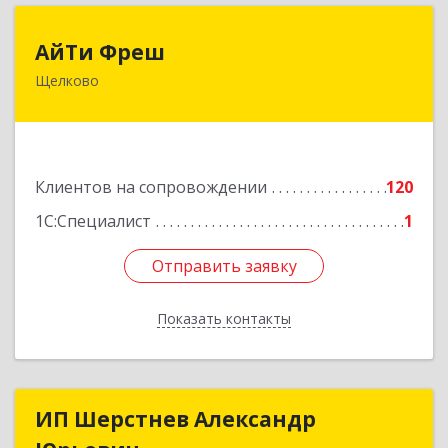
АйТи Фреш
АйТи Фреш
Щелково
141100, Московская обл, Щелково г, Городской
округ Щелково, Ленина пл, дом № 5, ком.308
Подробнее
Клиентов на сопровождении
120
1С:Специалист
1
Отправить заявку
Отправить заявку
Показать контакты
Назад
ИП Шерстнев Александр
ИП Шерстнев Александр