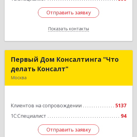
Отправить заявку
Отправить заявку
Показать контакты
Назад
Первый Дом Консалтинга "Что
Первый Дом Консалтинга "Что
делать Консалт"
делать Консалт"
Москва
127083, Москва г, Мишина ул, дом № 56
Подробнее
Клиентов на сопровождении
5137
1С:Специалист
94
Отправить заявку
Отправить заявку