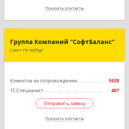
Показать контакты
Назад
Группа Компаний "СофтБаланс"
Группа Компаний "СофтБаланс"
Санкт-Петербург
195112, Санкт-Петербург г, Заневский пр-кт,
дом № 30, корпус 2, литера А
Подробнее
Клиентов на сопровождении
5928
1С:Специалист
407
Отправить заявку
Отправить заявку
Показать контакты
Назад