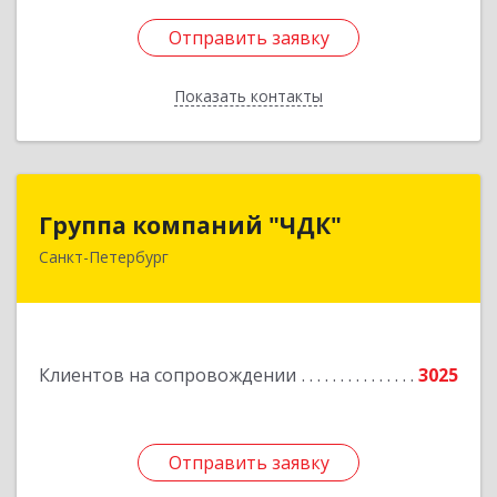
Отправить заявку
Отправить заявку
Показать контакты
Назад
Группа компаний "ЧДК"
Группа компаний "ЧДК"
Санкт-Петербург
191119, Санкт-Петербург г, вн.тер.г.
муниципальный округ Владимирский округ,
Лиговский пр-кт, дом № 123, литера А, пом.5-Н
Подробнее
Клиентов на сопровождении
3025
Отправить заявку
Отправить заявку