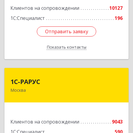
Клиентов на сопровождении
10127
1С:Специалист
196
Отправить заявку
Отправить заявку
Показать контакты
Назад
1С-РАРУС
1С-РАРУС
Москва
127434, Москва г, Дмитровское ш, дом № 9Б
Подробнее
Клиентов на сопровождении
9043
1С:Специалист
590