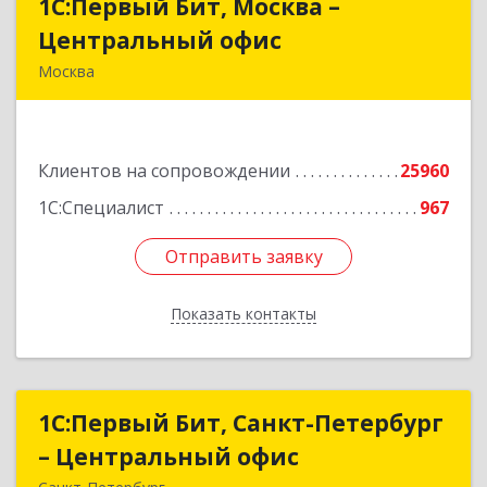
1С:Первый Бит, Москва –
1С:Первый Бит, Москва –
Центральный офис
Центральный офис
Москва
г. Москва, ул. Воронцовская, д. 35Б, корп 2
Подробнее
Клиентов на сопровождении
25960
1С:Специалист
967
Отправить заявку
Отправить заявку
Показать контакты
Назад
1С:Первый Бит, Санкт-Петербург
1С:Первый Бит, Санкт-Петербург
– Центральный офис
– Центральный офис