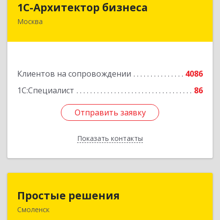
1С-Архитектор бизнеса
Москва
115114, Москва г, Кожевнический 2-й пер, дом
№ 12, строение 2, этаж 2,пом.XII, ком.6
Подробнее
Клиентов на сопровождении
4086
1С:Специалист
86
Отправить заявку
Отправить заявку
Показать контакты
Назад
Простые решения
Простые решения
Смоленск
214015, Смоленская обл, Смоленск г, Большая