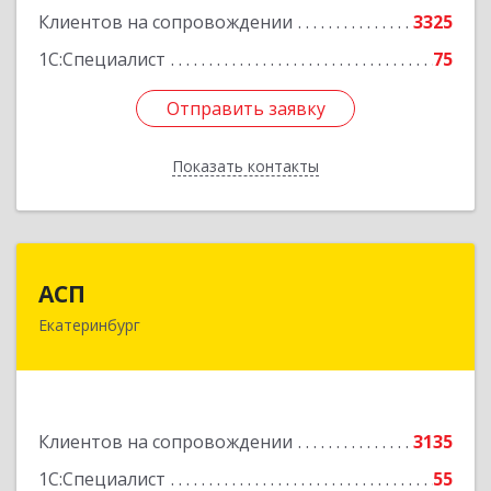
Клиентов на сопровождении
3325
1С:Специалист
75
Отправить заявку
Отправить заявку
Показать контакты
Назад
АСП
АСП
Екатеринбург
620075, Свердловская обл, Екатеринбург г,
Карла Либкнехта ул, строение 22, оф.521
Подробнее
Клиентов на сопровождении
3135
1С:Специалист
55