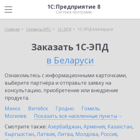
1С:Предприятие 8
Система программ
Главная
Сервисы ИТС
1С-ЭПД
1С-ЭПД в Беларуси
Заказать 1С-ЭПД
в Беларуси
Ознакомьтесь с информационными карточками,
выберите партнёра и отправьте заявку на
консультацию, приобретение или внедрение
продукта.
Минск
Витебск
Гродно
Гомель
Могилев
Показать все населенные
пункты
Смотрите также:
Азербайджан
,
Армения
,
Казахстан
,
Кыргызстан
,
Латвия
,
Литва
,
Молдова
,
Россия
,