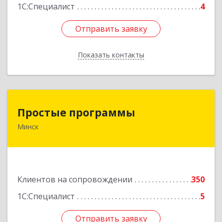
1С:Специалист
4
Отправить заявку
Отправить заявку
Показать контакты
Назад
Простые программы
Простые программы
Минск
220116, пр-т Дзержинского, д. 104, пом.54а,
каб.54-5, г. Минск, Республика Беларусь
Подробнее
Клиентов на сопровождении
350
1С:Специалист
5
Отправить заявку
Отправить заявку