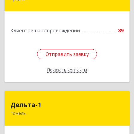
оф.502
Подробнее
Клиентов на сопровождении
89
Отправить заявку
Отправить заявку
Показать контакты
Назад
Дельта-1
Дельта-1
Гомель
246031, г. Гомель, ул. Рощинская, 2, 1 этаж
Подробнее