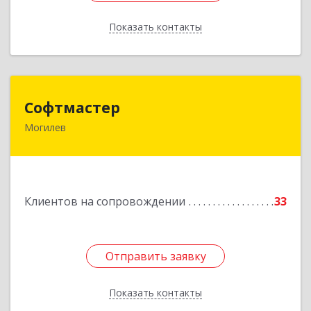
Показать контакты
Назад
Софтмастер
Софтмастер
Могилев
212017, Республика Беларусь, г.Могилев, ул.
Народного Ополчения, 16а-40
Подробнее
Клиентов на сопровождении
33
Отправить заявку
Отправить заявку
Показать контакты
Назад