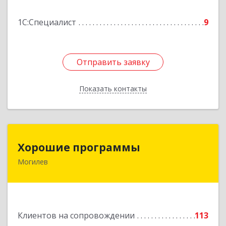
Подробнее
1С:Специалист
9
Отправить заявку
Отправить заявку
Показать контакты
Назад
Хорошие программы
Хорошие программы
Могилев
Республика Беларусь, 212030, г. Могилев, ул.
Дзержинского, дом № 19, оф.84
Подробнее
Клиентов на сопровождении
113