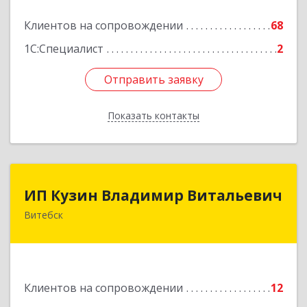
Клиентов на сопровождении
68
1С:Специалист
2
Отправить заявку
Отправить заявку
Показать контакты
Назад
ИП Кузин Владимир Витальевич
ИП Кузин Владимир Витальевич
Витебск
Беларусь, 210001, г.Витебск, ул. Ильинского,
д.31, кв.77
Подробнее
Клиентов на сопровождении
12