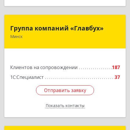
Группа компаний «Главбух»
Группа компаний «Главбух»
Минск
220073, г.Минск, ул.Скрыганова, д.6
Подробнее
Клиентов на сопровождении
187
1С:Специалист
37
Отправить заявку
Отправить заявку
Показать контакты
Назад