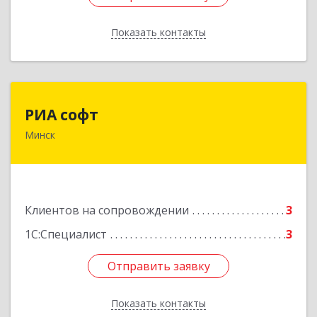
Показать контакты
Назад
РИА софт
РИА софт
Минск
220040, г.Минск, ул.М.Богдановича, д.155, офис
1112
Подробнее
Клиентов на сопровождении
3
1С:Специалист
3
Отправить заявку
Отправить заявку
Показать контакты
Назад