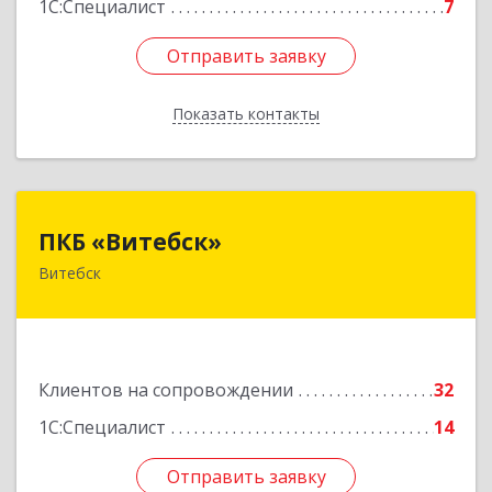
1С:Специалист
7
Отправить заявку
Отправить заявку
Показать контакты
Назад
ПКБ «Витебск»
ПКБ «Витебск»
Витебск
Республика Беларусь, 210026, г. Витебск, ул.
Замковая, д. 4-3, каб. 304
Подробнее
Клиентов на сопровождении
32
1С:Специалист
14
Отправить заявку
Отправить заявку