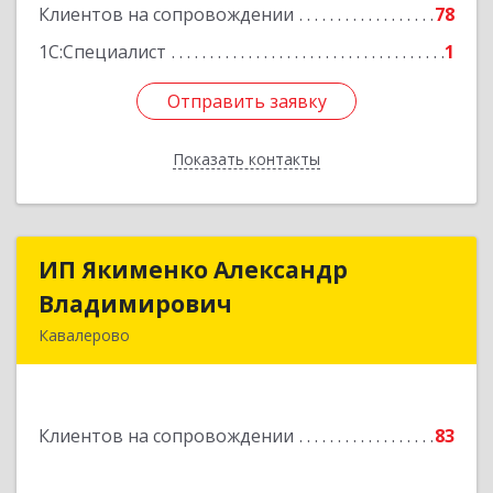
Клиентов на сопровождении
78
Подробнее
1С:Специалист
1
Отправить заявку
Отправить заявку
Показать контакты
Назад
ИП Якименко Александр
ИП Якименко Александр
Владимирович
Владимирович
Кавалерово
692400, Приморский край, Кавалеровский р-н,
Горнореченский пгт, Октябрьская ул, дом № 5
Клиентов на сопровождении
83
Подробнее