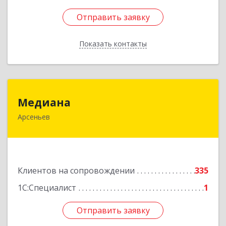
Отправить заявку
Отправить заявку
Показать контакты
Назад
Медиана
Медиана
Арсеньев
692330, Приморский край, Арсеньев г,
Ломоносова ул, дом № 24, кв.1
Подробнее
Клиентов на сопровождении
335
1С:Специалист
1
Отправить заявку
Отправить заявку