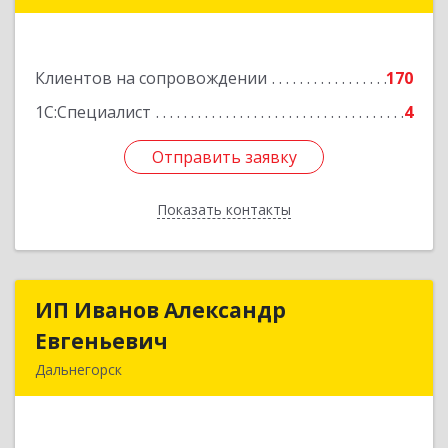
Подробнее
Клиентов на сопровождении
170
1С:Специалист
4
Отправить заявку
Отправить заявку
Показать контакты
Назад
ИП Иванов Александр
ИП Иванов Александр
Евгеньевич
Евгеньевич
Дальнегорск
692446, Приморский край, Дальнегорск г,
Инженерная ул, дом № 28, кв.1