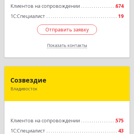
Клиентов на сопровождении
674
1С:Специалист
19
Отправить заявку
Отправить заявку
Показать контакты
Назад
Созвездие
Созвездие
Владивосток
690069, Приморский край, Владивосток г,
Тухачевского ул, дом № 62, кв.94
Подробнее
Клиентов на сопровождении
575
1С:Специалист
43