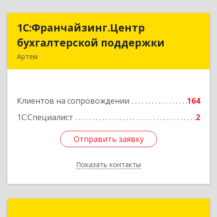
1С:Франчайзинг.Центр
1С:Франчайзинг.Центр
бухгалтерской поддержки
бухгалтерской поддержки
Артем
692760, Приморский край, Артем г, Фрунзе ул,
дом № 54А, каб.21
Клиентов на сопровождении
164
Подробнее
1С:Специалист
2
Отправить заявку
Отправить заявку
Показать контакты
Назад
Вертикаль