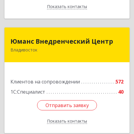
Показать контакты
Назад
Юманс Внедренческий Центр
Юманс Внедренческий Центр
Владивосток
690014, Приморский край, Владивосток г,
Некрасовская ул, дом № 48а
Подробнее
Клиентов на сопровождении
572
1С:Специалист
40
Отправить заявку
Отправить заявку
Показать контакты
Назад