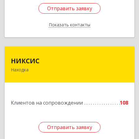
Отправить заявку
Отправить заявку
Показать контакты
Назад
НИКСИС
НИКСИС
Находка
692903, Приморский край, Находка г,
Находкинский пр-кт, дом № 84, кв.73А
Подробнее
Клиентов на сопровождении
108
Отправить заявку
Отправить заявку