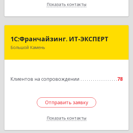
Показать контакты
Назад
1С:Франчайзинг. ИТ-ЭКСПЕРТ
1С:Франчайзинг. ИТ-ЭКСПЕРТ
Большой Камень
692806, Приморский край, Большой Камень г,
Карла Маркса ул, дом № 57, этаж 3
Подробнее
Клиентов на сопровождении
78
Отправить заявку
Отправить заявку
Показать контакты
Назад