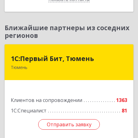
Ближайшие партнеры из соседних
регионов
1С:Первый Бит, Тюмень
1С:Первый Бит, Тюмень
Тюмень
625000, Тюменская обл, Тюмень г, Республики
ул, дом № 61, оф.712
Подробнее
Клиентов на сопровождении
1363
1С:Специалист
81
Отправить заявку
Отправить заявку