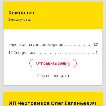
Композит
Композит
Заводоуковск
627140, Тюменская обл, Заводоуковский р-н,
Заводоуковск г, Шоссейная ул, дом № 156
Подробнее
Клиентов на сопровождении
27
1С:Специалист
1
Отправить заявку
Отправить заявку
Показать контакты
Назад
ИП Чертовиков Олег Евгеньевич
ИП Чертовиков Олег Евгеньевич