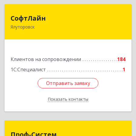
СофтЛайн
СофтЛайн
Ялуторовск
627010, Тюменская обл, Ялуторовский р-н,
Ялуторовск г, Ленина ул, дом № 28
Подробнее
Клиентов на сопровождении
184
1С:Специалист
1
Отправить заявку
Отправить заявку
Показать контакты
Назад
Проф-Систем
Проф-Систем