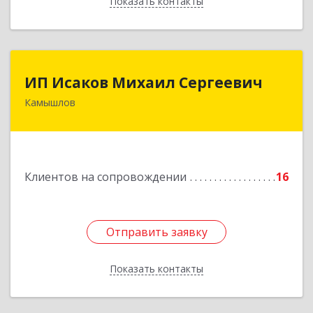
Показать контакты
Назад
ИП Исаков Михаил Сергеевич
ИП Исаков Михаил Сергеевич
Камышлов
624860, Свердловская обл, Камышлов г, Ленина
ул, дом № 20
Подробнее
Клиентов на сопровождении
16
Отправить заявку
Отправить заявку
Показать контакты
Назад