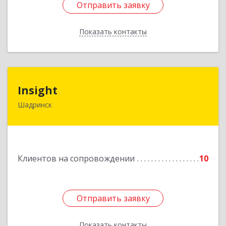
Отправить заявку
Отправить заявку
Показать контакты
Назад
Insight
Insight
Шадринск
641870, Курганская обл, Шадринск г,
Октябрьская ул, 108/14
Подробнее
Клиентов на сопровождении
10
Отправить заявку
Отправить заявку
Показать контакты
Назад