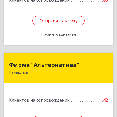
Клиентов на сопровождении
83
Отправить заявку
Отправить заявку
Показать контакты
Назад
Фирма "Альтернатива"
Фирма "Альтернатива"
Камышлов
624860, Свердловская обл, Камышлов г, Ленина
ул, дом № 30
Подробнее
Клиентов на сопровождении
42