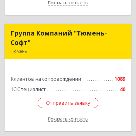
Показать контакты
Назад
Группа Компаний "Тюмень-
Группа Компаний "Тюмень-
Софт"
Софт"
Тюмень
625048, Тюменская обл, Тюмень г, Салтыкова-
Щедрина ул, дом № 44/4
Клиентов на сопровождении
1089
Подробнее
1С:Специалист
40
Отправить заявку
Отправить заявку
Показать контакты
Назад