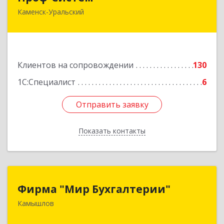
Каменск-Уральский
623406, Свердловская обл, Каменск-Уральский
г, Уральская ул, дом № 43, пом.110
Подробнее
Клиентов на сопровождении
130
1С:Специалист
6
Отправить заявку
Отправить заявку
Показать контакты
Назад
Фирма "Мир Бухгалтерии"
Фирма "Мир Бухгалтерии"
Камышлов
624860, Свердловская обл, Камышлов г,
Советская ул, дом № 7