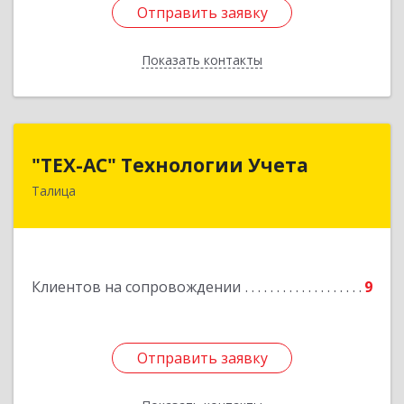
Отправить заявку
Отправить заявку
Показать контакты
Назад
"ТЕХ-АС" Технологии Учета
"ТЕХ-АС" Технологии Учета
Талица
623640, Свердловская обл, Талицкий р-н,
Талица г, Ленина ул, дом № 73, пом.9
Подробнее
Клиентов на сопровождении
9
Отправить заявку
Отправить заявку