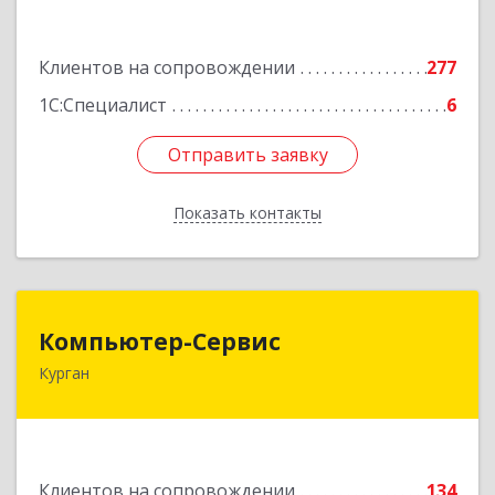
Подробнее
Клиентов на сопровождении
277
1С:Специалист
6
Отправить заявку
Отправить заявку
Показать контакты
Назад
Компьютер-Сервис
Компьютер-Сервис
Курган
640022, Курганская обл, Курган г, Василия
Блюхера ул, дом № 30, пом.1
Подробнее
Клиентов на сопровождении
134