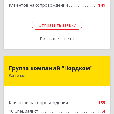
Подробнее
Клиентов на сопровождении
141
Отправить заявку
Отправить заявку
Показать контакты
Назад
Группа компаний "Нордком"
Группа компаний "Нордком"
Лангепас
628672, Тюменская обл, Лангепас г., Солнечная
ул., дом № 21/1, каб.313
Подробнее
Клиентов на сопровождении
139
1С:Специалист
4