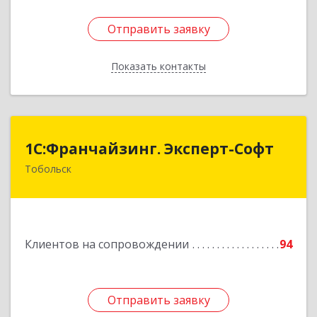
Отправить заявку
Отправить заявку
Показать контакты
Назад
1С:Франчайзинг. Эксперт-Софт
1С:Франчайзинг. Эксперт-Софт
Тобольск
626150, Тюменская обл, Тобольск г, 7-й мкр,
дом № 39, пом.8
Подробнее
Клиентов на сопровождении
94
Отправить заявку
Отправить заявку