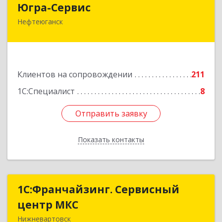
Югра-Сервис
Нефтеюганск
628303, Ханты-Мансийский Автономный округ
- Югра АО, Нефтеюганск г, 6-й мкр, дом № 3,
кв.175
Подробнее
Клиентов на сопровождении
211
1С:Специалист
8
Отправить заявку
Отправить заявку
Показать контакты
Назад
1С:Франчайзинг. Сервисный
1С:Франчайзинг. Сервисный
центр МКС
центр МКС
Нижневартовск