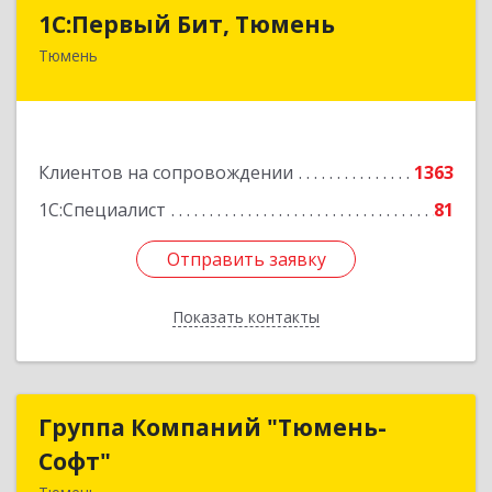
1С:Первый Бит, Тюмень
1С:Первый Бит, Тюмень
Тюмень
625000, Тюменская обл, Тюмень г, Республики
ул, дом № 61, оф.712
Подробнее
Клиентов на сопровождении
1363
1С:Специалист
81
Отправить заявку
Отправить заявку
Показать контакты
Назад
Группа Компаний "Тюмень-
Группа Компаний "Тюмень-
Софт"
Софт"