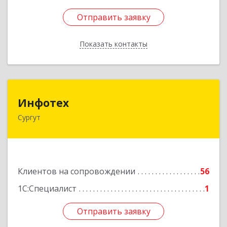
Отправить заявку
Отправить заявку
Показать контакты
Назад
Инфотех
Инфотех
Сургут
628400, Ханты-Мансийский Автономный округ
- Югра АО, Сургут г, Быстринская ул, дом № 8
Подробнее
Клиентов на сопровождении
56
1С:Специалист
1
Отправить заявку
Отправить заявку