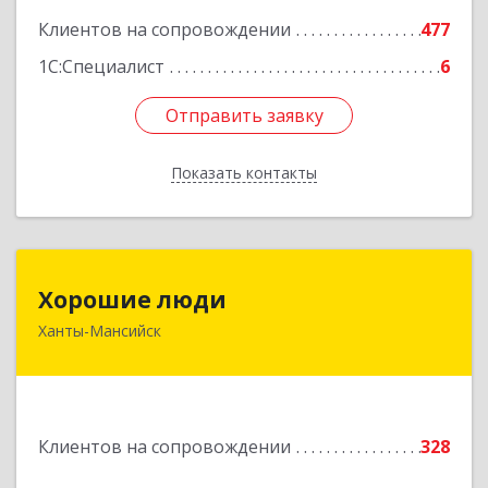
Клиентов на сопровождении
477
1С:Специалист
6
Отправить заявку
Отправить заявку
Показать контакты
Назад
Хорошие люди
Хорошие люди
Ханты-Мансийск
628007, Ханты-Мансийский Автономный округ
- Югра АО, Ханты-Мансийск г, Светлая ул, дом
№ 40
Подробнее
Клиентов на сопровождении
328