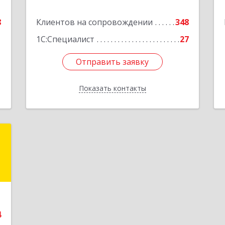
е
Подробнее
8
Клиентов на сопровождении
348
1С:Специалист
27
Отправить заявку
Отправить заявку
Показать контакты
Назад
а
а
-
,
,
1
4