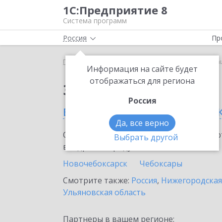
1С:Предприятие 8
Система программ
Россия
Пр
Главная
Сервисы ИТС
1С-ЭПД
1С-ЭПД в Чува
Информация на сайте будет
отображаться для региона
Заказать 1С-ЭПД
Россия
в Чувашской Республик
Да, все верно
Ознакомьтесь с информационными карт
Выбрать другой
внедрение продукта.
Новочебоксарск
Чебоксары
Смотрите также:
Россия
,
Нижегородская
Ульяновская область
Партнеры в вашем регионе: