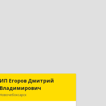
ИП Егоров Дмитрий
ИП Егоров Дмитрий
Владимирович
Владимирович
Новочебоксарск
429950, Чувашская Республика -
Чувашия, Новочебоксарск г,