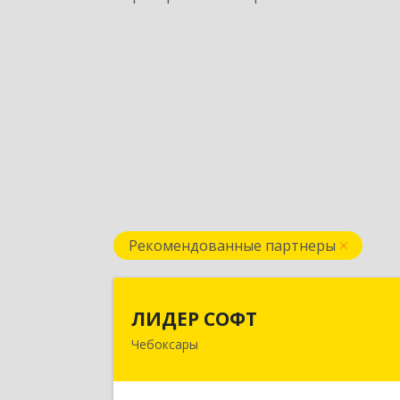
Рекомендованные партнеры
ЛИДЕР СОФ
ЛИДЕР СОФТ
Чебоксары
428018, Чувашская Республика 
Чувашия, Чебоксары г, Московски
пр-кт, дом № 17, строение 