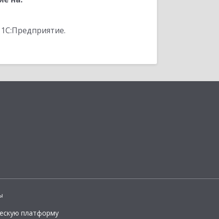
 1С:Предприятие.
ы
ческую платформу