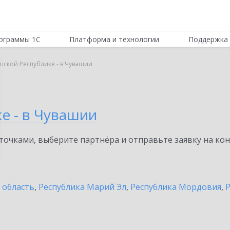
ограммы 1С
Платформа и технологии
Поддержка 
шской Республике - в Чувашии
е - в Чувашии
очками, выберите партнёра и отправьте заявку на ко
 область
,
Республика Марий Эл
,
Республика Мордовия
,
Р