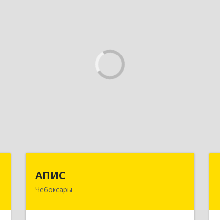
Т
АПИС
АПИС
Чебоксары
-
428001, Чувашская Республика -
й
Чувашия, Чебоксары г, Максима
1
Горького пр-кт, дом № 10, пом.9