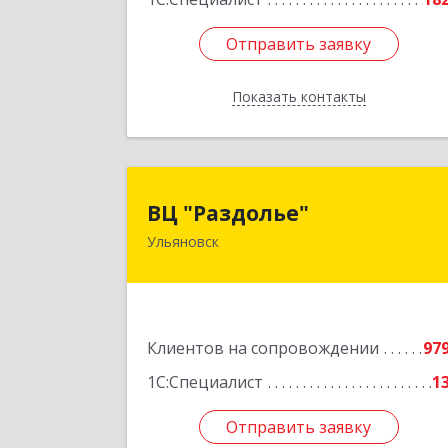
Отправить заявку
Отправить заявку
Показать контакты
Назад
ВЦ "Раздолье
ВЦ "Раздолье"
Ульяновск
432001, Ульяновская обл, Ульяновск г
Марата ул, дом № 13, оф.
Подробне
Клиентов на сопровождении
97
1С:Специалист
1
Отправить заявку
Отправить заявку