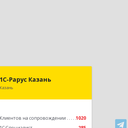
1С-Рарус Казань
1С-Рарус Казань
Казань
420088, Татарстан Респ, Казань г,
Победы пр-кт, дом № 159
Подробнее
Клиентов на сопровождении
1020
1С:Специалист
285