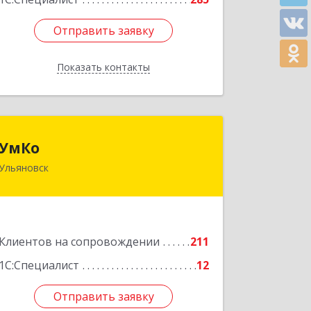
Отправить заявку
Отправить заявку
Показать контакты
Назад
УмКо
УмКо
Ульяновск
432027, Ульяновская обл, Ульяновск г,
Радищева ул, дом № 143, корпус 1
Подробнее
Клиентов на сопровождении
211
1С:Специалист
12
Отправить заявку
Отправить заявку