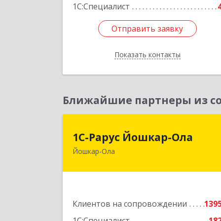
1С:Специалист
Подробне
Отправить заявку
Отправить заявку
Показать контакты
Назад
Ближайшие партнеры из со
1С-Рарус Йошкар-Ол
1С-Рарус Йошкар-Ола
Йошкар-Ола
424004, Марий Эл Респ, Йошкар-Ола г
Волкова ул, дом № 6
Подробне
Клиентов на сопровождении
139
1С:Специалист
18