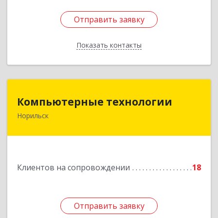
Отправить заявку
Отправить заявку
Показать контакты
Назад
Компьютерные технологии
Компьютерные технологии
Норильск
663302, Красноярский край, Норильск г,
Комсомольская ул, дом № 48А, кв.55
Подробнее
Клиентов на сопровождении
18
Отправить заявку
Отправить заявку