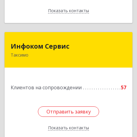
Показать контакты
Назад
Инфоком Сервис
Инфоком Сервис
Таксимо
671560, Республика Бурятия, Муйский р-н, пгт.
Таксимо, ул. Железнодорожников, дом 14
Подробнее
Клиентов на сопровождении
57
Отправить заявку
Отправить заявку
Показать контакты
Назад