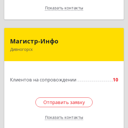
Показать контакты
Назад
Магистр-Инфо
Магистр-Инфо
Дивногорск
663090 Красноярский край Дивногорск г
Бочкина ул дом № 23
Подробнее
Клиентов на сопровождении
10
Отправить заявку
Отправить заявку
Показать контакты
Назад