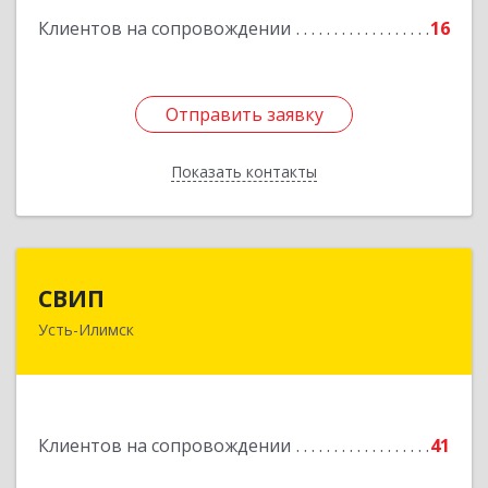
Клиентов на сопровождении
16
Отправить заявку
Отправить заявку
Показать контакты
Назад
СВИП
СВИП
Усть-Илимск
666685, Иркутская обл, Усть-Илимск г,
Энтузиастов ул, дом № 5, оф.1
Подробнее
Клиентов на сопровождении
41