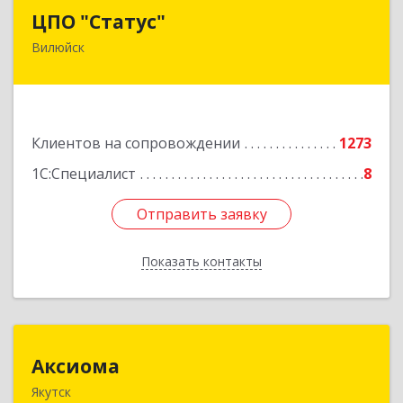
ЦПО "Статус"
ЦПО "Статус"
Вилюйск
677000, Саха /Якутия/ Респ, Якутск г, Ленина пр-
кт, дом № 1, оф.427
Подробнее
Клиентов на сопровождении
1273
1С:Специалист
8
Отправить заявку
Отправить заявку
Показать контакты
Назад
Аксиома
Аксиома
Якутск
677000, Саха /Якутия/ Респ, Якутск г, Чиряева