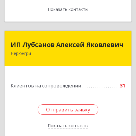
Показать контакты
Назад
ИП Лубсанов Алексей Яковлевич
ИП Лубсанов Алексей Яковлевич
Нерюнгри
675002, Амурская область, г. Благовещенск, ул.
Краснофлотская ,77/1, кв.38
Подробнее
Клиентов на сопровождении
31
Отправить заявку
Отправить заявку
Показать контакты
Назад