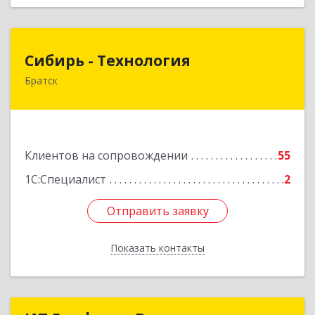
Сибирь - Технология
Сибирь - Технология
Братск
665710, Иркутская обл, Братск г, Снежная
(Центральный ж/р) ул, дом № 13
Подробнее
Клиентов на сопровождении
55
1С:Специалист
2
Отправить заявку
Отправить заявку
Показать контакты
Назад