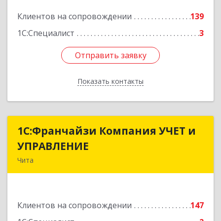
Подробнее
Клиентов на сопровождении
139
1С:Специалист
3
Отправить заявку
Отправить заявку
Показать контакты
Назад
1С:Франчайзи Компания УЧЕТ и
1С:Франчайзи Компания УЧЕТ и
УПРАВЛЕНИЕ
УПРАВЛЕНИЕ
Чита
672038, Забайкальский край, Чита г, Нагорная
ул, дом № 81а, пом.1
Клиентов на сопровождении
147
Подробнее