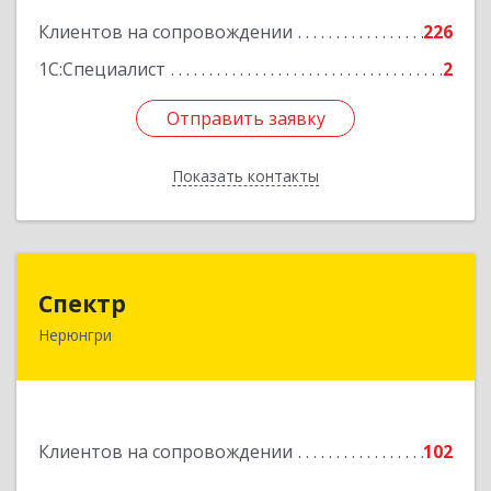
Подробнее
Клиентов на сопровождении
226
1С:Специалист
2
Отправить заявку
Отправить заявку
Показать контакты
Назад
Спектр
Спектр
Нерюнгри
678960, Саха /Якутия/ Респ, Нерюнгринский р-н,
Нерюнгри г, Южно-Якутская ул, дом № 29,
корпус 1
Подробнее
Клиентов на сопровождении
102