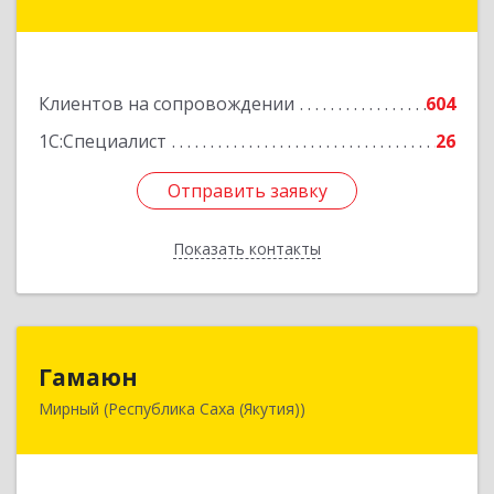
ул, дом № 1, кв.19
Подробнее
Клиентов на сопровождении
604
1С:Специалист
26
Отправить заявку
Отправить заявку
Показать контакты
Назад
Гамаюн
Гамаюн
Мирный (Республика Саха (Якутия))
678170, Саха /Якутия/ Респ, Мирнинский у,
Мирный г, Ленинградский пр-кт, дом № 48,
корпус а