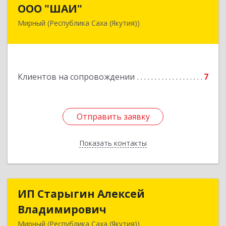
ООО "ШАИ"
ООО "ШАИ"
Мирный (Республика Саха (Якутия))
678175, Республика Саха (Якутия), у.
Мирнинский, г. Мирный, ул. Ленина, дом 34,
квартира 5
Подробнее
Клиентов на сопровождении
7
Отправить заявку
Отправить заявку
Показать контакты
Назад
ИП Старыгин Алексей
ИП Старыгин Алексей
Владимирович
Владимирович
Мирный (Республика Саха (Якутия))