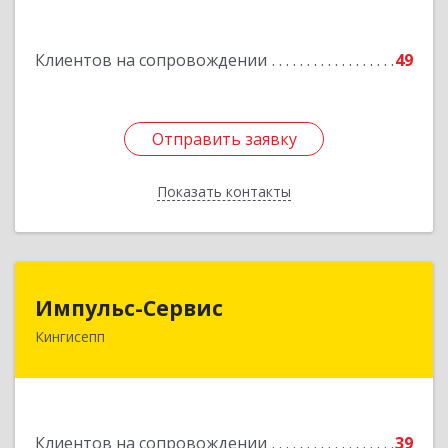
дом № 13
Клиентов на сопровождении
49
Подробнее
Отправить заявку
Отправить заявку
Показать контакты
Назад
Импульс-Сервис
Импульс-Сервис
Кингисепп
188480, Ленинградская обл, Кингисеппский р-н,
Кингисепп г, Воровского ул, дом № 40/15
Подробнее
Клиентов на сопровождении
39