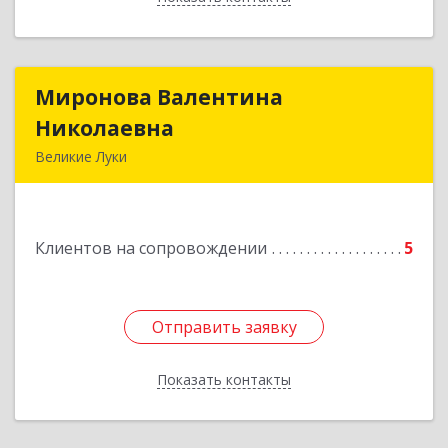
Миронова Валентина
Миронова Валентина
Николаевна
Николаевна
Великие Луки
Подробнее
Клиентов на сопровождении
5
Отправить заявку
Отправить заявку
Показать контакты
Назад