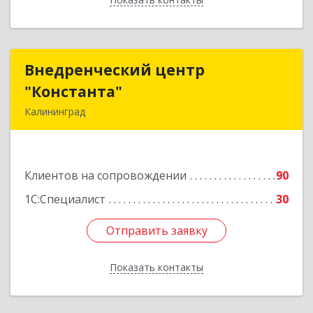
Внедренческий центр
Внедренческий центр
"Константа"
"Константа"
Калининград
236006, Калининградская обл, Калининград г,
К.Маркса ул, дом № 18, оф.701
Клиентов на сопровождении
90
Подробнее
1С:Специалист
30
Отправить заявку
Отправить заявку
Показать контакты
Назад