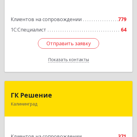
Подробнее
Клиентов на сопровождении
779
1С:Специалист
64
Отправить заявку
Отправить заявку
Показать контакты
Назад
ГК Решение
ГК Решение
Калининград
236038, Калининградская обл, Калининград г,
Липовая аллея ул, дом № 2
Подробнее
Клиентов на сопровождении
371