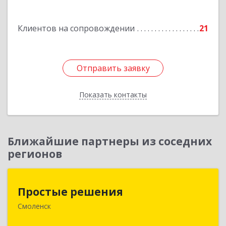
Подробнее
Клиентов на сопровождении
21
Отправить заявку
Отправить заявку
Показать контакты
Назад
Ближайшие партнеры из соседних
регионов
Простые решения
Простые решения
Смоленск
214015, Смоленская обл, Смоленск г, Большая
Краснофлотская ул, дом № 17