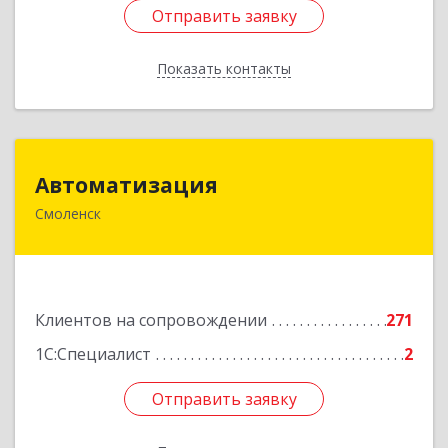
Отправить заявку
Отправить заявку
Показать контакты
Назад
Автоматизация
Автоматизация
Смоленск
214019, Смоленская обл, Смоленск г, Марии
Октябрьской ул, дом № 16, оф.107
Подробнее
Клиентов на сопровождении
271
1С:Специалист
2
Отправить заявку
Отправить заявку