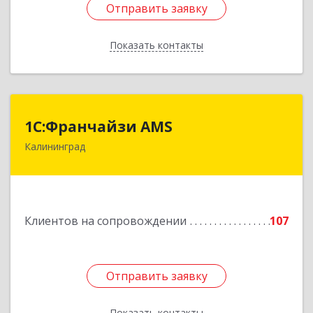
Отправить заявку
Отправить заявку
Показать контакты
Назад
1С:Франчайзи AMS
1С:Франчайзи AMS
Калининград
238325, Калининградская обл, Гурьевский р-н,
Луговое п, Центральная ул, дом № 17
Подробнее
Клиентов на сопровождении
107
Отправить заявку
Отправить заявку
Показать контакты
Назад