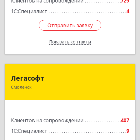
Клиентов на сопровождении
729
1С:Специалист
4
Отправить заявку
Отправить заявку
Показать контакты
Назад
Легасофт
Легасофт
Смоленск
214018, Смоленская обл, Смоленск г, Ново-
Рославльская ул, дом № 13
Подробнее
Клиентов на сопровождении
407
1С:Специалист
9