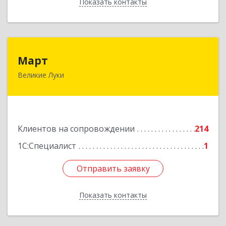
Показать контакты
Назад
Март
Март
Великие Луки
182113, Псковская обл, Великие Луки г,
Ботвина ул, дом № 17 А, пом.1003
Подробнее
Клиентов на сопровождении
214
1С:Специалист
1
Отправить заявку
Отправить заявку
Показать контакты
Назад