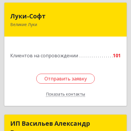
Луки-Софт
Луки-Софт
Великие Луки
182113, Псковская обл, Великие Луки г,
Октябрьский пр-кт, дом № 56А, оф.2
Подробнее
Клиентов на сопровождении
101
Отправить заявку
Отправить заявку
Показать контакты
Назад
ИП Васильев Александр
ИП Васильев Александр