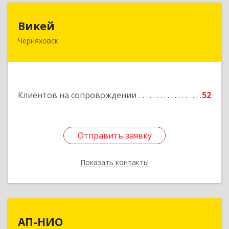
Викей
Викей
Черняховск
238150, Калининградская обл, Черняховский р-
н, Черняховск г, Гагарина ул, дом № 1а
Подробнее
Клиентов на сопровождении
52
Отправить заявку
Отправить заявку
Показать контакты
Назад
АП-НИО
АП-НИО