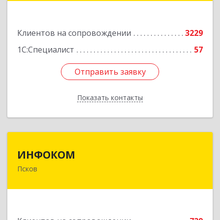
Подробнее
Клиентов на сопровождении
3229
1С:Специалист
57
Отправить заявку
Отправить заявку
Показать контакты
Назад
ИНФОКОМ
ИНФОКОМ
Псков
180000, Псковская обл, Псков г, Советская ул,
дом № 42г
Подробнее