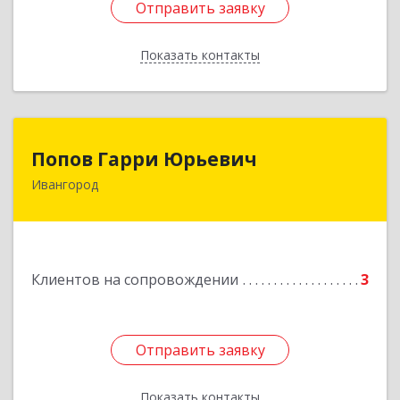
Отправить заявку
Отправить заявку
Показать контакты
Назад
Попов Гарри Юрьевич
Попов Гарри Юрьевич
Ивангород
Подробнее
Клиентов на сопровождении
3
Отправить заявку
Отправить заявку
Показать контакты
Назад