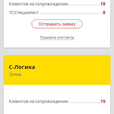
Подробнее
Клиентов на сопровождении
18
1С:Специалист
8
Отправить заявку
Отправить заявку
Показать контакты
Назад
С-Логика
С-Логика
Троицк
108840, Москва г, Троицк г, Центральная ул,
дом № 12, этаж 4, офисы 2 и 3
Подробнее
Клиентов на сопровождении
19