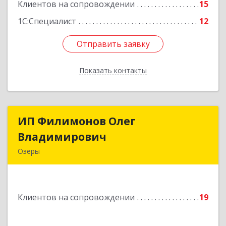
Клиентов на сопровождении
15
1С:Специалист
12
Отправить заявку
Отправить заявку
Показать контакты
Назад
ИП Филимонов Олег
ИП Филимонов Олег
Владимирович
Владимирович
Озеры
140560, Московская обл, Озерский г.о., Озеры г.,
им Маршала Катукова мкр, дом № 29, кв.52
Клиентов на сопровождении
19
Подробнее