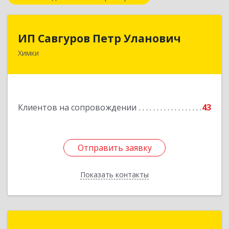
ИП Савгуров Петр Уланович
ИП Савгуров Петр Уланович
Химки
141407, Московская обл, Химки г, Молодежная
ул, дом № 68, кв.443
Подробнее
Клиентов на сопровождении
43
Отправить заявку
Отправить заявку
Показать контакты
Назад
ТЕХНОЛИНК