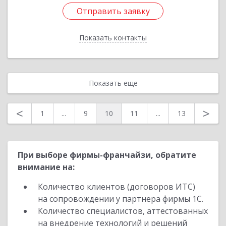
Отправить заявку
Отправить заявку
Показать контакты
Назад
Показать еще
<
>
1
...
9
10
11
...
13
При выборе фирмы-франчайзи, обратите
внимание на:
Количество клиентов (договоров ИТС)
на сопровождении у партнера фирмы 1С.
Количество специалистов, аттестованных
на внедрение технологий и решений