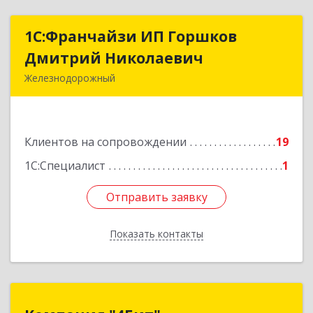
1С:Франчайзи ИП Горшков
1С:Франчайзи ИП Горшков
Дмитрий Николаевич
Дмитрий Николаевич
Железнодорожный
143980, Московская обл, Железнодорожный г,
Пролетарская ул, дом № 10, кв.25
Клиентов на сопровождении
19
Подробнее
1С:Специалист
1
Отправить заявку
Отправить заявку
Показать контакты
Назад
Компания "4Бит"