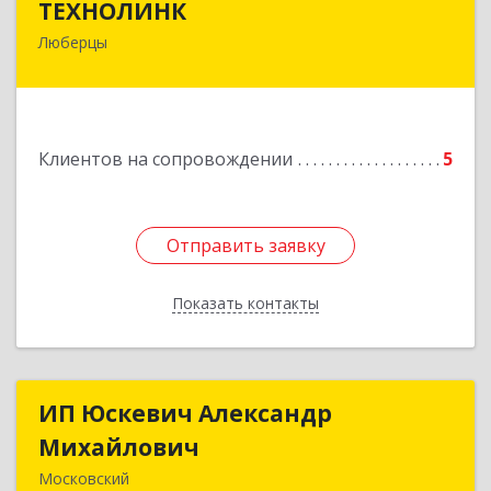
ТЕХНОЛИНК
Люберцы
140014, г.Люберцы, Октябрьский просп., д.373
Подробнее
Клиентов на сопровождении
5
Отправить заявку
Отправить заявку
Показать контакты
Назад
ИП Юскевич Александр
ИП Юскевич Александр
Михайлович
Михайлович
Московский