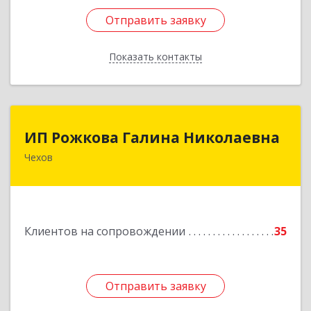
Отправить заявку
Отправить заявку
Показать контакты
Назад
ИП Рожкова Галина Николаевна
ИП Рожкова Галина Николаевна
Чехов
142306, Московская обл, Чеховский р-н, Чехов
г, Лопасненская ул, дом № 7, кв.99
Подробнее
Клиентов на сопровождении
35
Отправить заявку
Отправить заявку