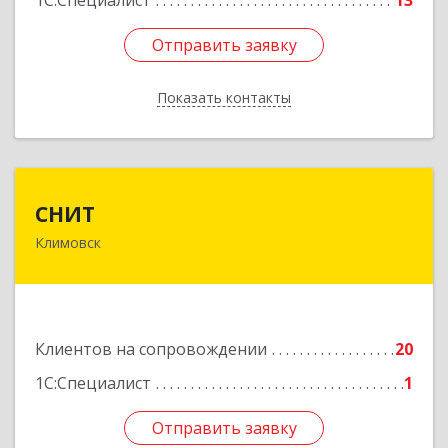
1С:Специалист
13
Отправить заявку
Отправить заявку
Показать контакты
Назад
СНИТ
СНИТ
Климовск
142180, Московская обл, Климовск г, Советская
ул, дом № 14
Подробнее
Клиентов на сопровождении
20
1С:Специалист
1
Отправить заявку
Отправить заявку