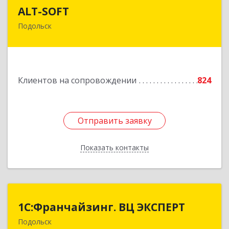
ALT-SOFT
ALT-SOFT
Подольск
142116, Московская обл, Подольск г, Советская
ул, дом № 41/5, оф.17
Подробнее
Клиентов на сопровождении
824
Отправить заявку
Отправить заявку
Показать контакты
Назад
1С:Франчайзинг. ВЦ ЭКСПЕРТ
1С:Франчайзинг. ВЦ ЭКСПЕРТ
Подольск
142100, Московская обл, г.о. Подольск,