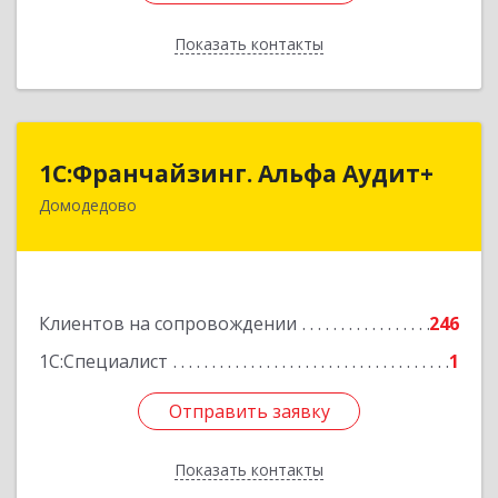
Показать контакты
Назад
1С:Франчайзинг. Альфа Аудит+
1С:Франчайзинг. Альфа Аудит+
Домодедово
142001, Московская обл, Домодедово г,
Северный мкр, Каширское ш, дом № 7, оф.41
Подробнее
Клиентов на сопровождении
246
1С:Специалист
1
Отправить заявку
Отправить заявку
Показать контакты
Назад