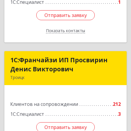
1С:Специалист
1
Отправить заявку
Отправить заявку
Показать контакты
Назад
1C:Франчайзи ИП Просвирин
1C:Франчайзи ИП Просвирин
Денис Викторович
Денис Викторович
Троицк
108842, Москва г, вн.тер.г. городской округ
Троицк, Троицк г, Городская ул, дом № 14,
кв.158
Клиентов на сопровождении
212
Подробнее
1С:Специалист
3
Отправить заявку
Отправить заявку