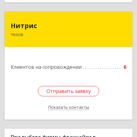
Нитрис
Нитрис
Чехов
142350, Московская обл, Чехов м.о., Столбовая
пгт, Серпуховская ул, дом № 23
Подробнее
Клиентов на сопровождении
6
Отправить заявку
Отправить заявку
Показать контакты
Назад