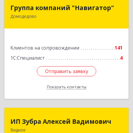
Группа компаний "Навигатор"
Группа компаний "Навигатор"
Домодедово
142001, Московская обл, Домодедово г,
Северный мкр, Каширское ш, дом № 7А, оф.304
Подробнее
Клиентов на сопровождении
141
1С:Специалист
4
Отправить заявку
Отправить заявку
Показать контакты
Назад
ИП Зубра Алексей Вадимович
ИП Зубра Алексей Вадимович
Видное
142700, Московская обл, Ленинский р-н,