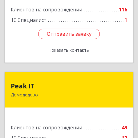
Подробнее
Клиентов на сопровождении
116
1С:Специалист
1
Отправить заявку
Отправить заявку
Показать контакты
Назад
Peak IT
Peak IT
Домодедово
142073, Московская обл, Домодедово г,
Ильинское д, дом № 109, кв.28
Подробнее
Клиентов на сопровождении
49