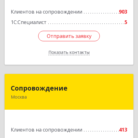
Подробнее
Клиентов на сопровождении
903
1С:Специалист
5
Отправить заявку
Отправить заявку
Показать контакты
Назад
Сопровождение
Сопровождение
Москва
117198, Москва г, Саморы Машела ул, дом № 8,
корпус 1, кв.233
Подробнее
Клиентов на сопровождении
413