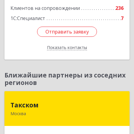
Клиентов на сопровождении
236
1С:Специалист
7
Отправить заявку
Отправить заявку
Показать контакты
Назад
Ближайшие партнеры из соседних
регионов
Такском
Такском
Москва
119034, Москва г, Барыковский пер, дом №
4,стр.2