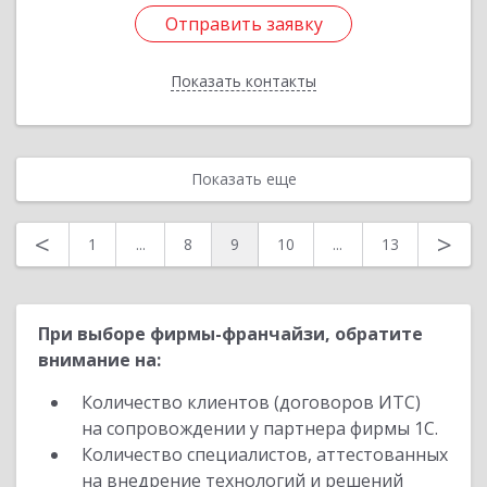
Отправить заявку
Отправить заявку
Показать контакты
Назад
Показать еще
<
>
1
...
8
9
10
...
13
При выборе фирмы-франчайзи, обратите
внимание на:
Количество клиентов (договоров ИТС)
на сопровождении у партнера фирмы 1С.
Количество специалистов, аттестованных
на внедрение технологий и решений