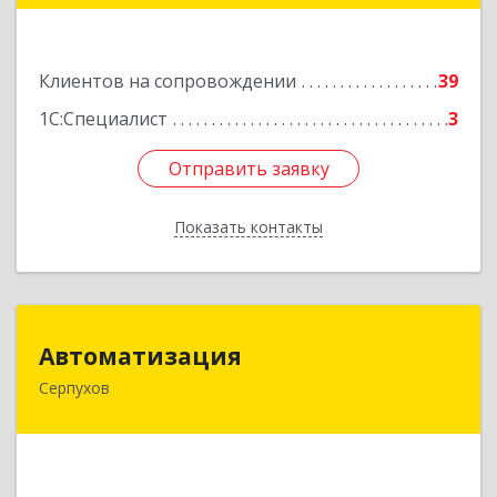
1/2
Подробнее
Клиентов на сопровождении
39
1С:Специалист
3
Отправить заявку
Отправить заявку
Показать контакты
Назад
Автоматизация
Автоматизация
Серпухов
142205, Московская обл, Серпухов г,
Комсомольская ул, дом № 4а, кв.136
Подробнее