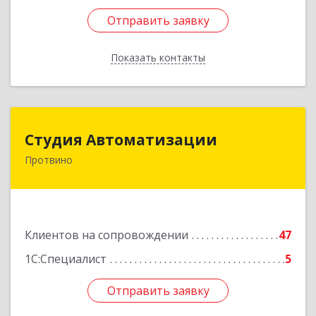
Отправить заявку
Отправить заявку
Показать контакты
Назад
Студия Автоматизации
Студия Автоматизации
Протвино
142281, Московская обл, Протвино г, Ленина
ул, дом № 39, оф.8
Подробнее
Клиентов на сопровождении
47
1С:Специалист
5
Отправить заявку
Отправить заявку