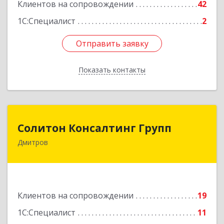
Клиентов на сопровождении
42
1С:Специалист
2
Отправить заявку
Отправить заявку
Показать контакты
Назад
Солитон Консалтинг Групп
Солитон Консалтинг Групп
Дмитров
141804, Московская обл, г.о. Дмитровский,
Дмитров г, Чекистская ул, дом № 8, кв.186
Подробнее
Клиентов на сопровождении
19
1С:Специалист
11