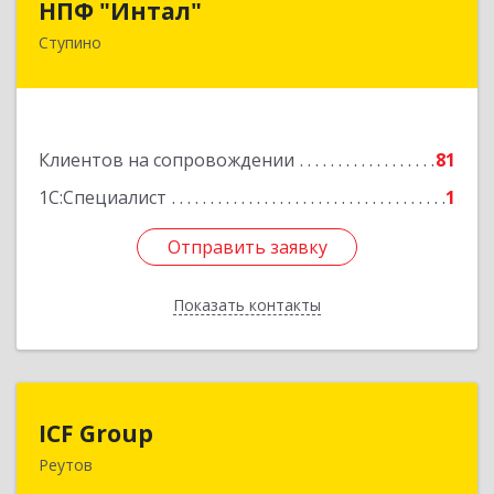
НПФ "Интал"
Ступино
142800, Московская обл, Ступинский р-н,
Ступино г, Чайковского ул, дом № 5а, оф.34
Подробнее
Клиентов на сопровождении
81
1С:Специалист
1
Отправить заявку
Отправить заявку
Показать контакты
Назад
ICF Group
ICF Group
Реутов
143965, Московская обл, г.о. Реутов, Реутов г,