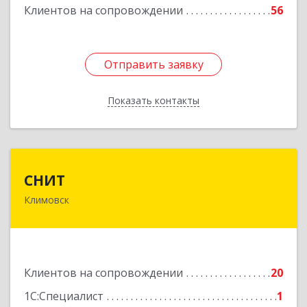
Клиентов на сопровождении
56
Отправить заявку
Отправить заявку
Показать контакты
Назад
СНИТ
СНИТ
Климовск
142180, Московская обл, Климовск г, Советская
ул, дом № 14
Подробнее
Клиентов на сопровождении
20
1С:Специалист
1