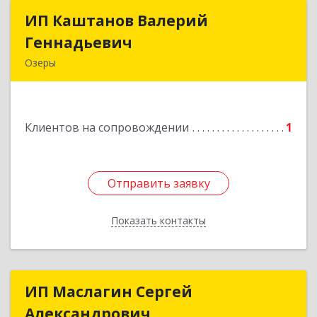
ИП Каштанов Валерий
ИП Каштанов Валерий
Геннадьевич
Геннадьевич
Озеры
140560, Московская обл, Озерский р-н, Озеры г,
Ленина ул, дом № 202
Клиентов на сопровождении
1
Подробнее
Отправить заявку
Отправить заявку
Показать контакты
Назад
ИП Маслагин Сергей
ИП Маслагин Сергей
Александрович
Александрович