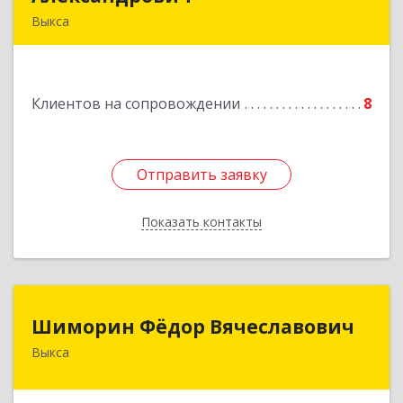
Выкса
607060, Нижегородская обл, , Выкса г, Красная
пл., 16/61
Клиентов на сопровождении
8
Подробнее
Отправить заявку
Отправить заявку
Показать контакты
Назад
Шиморин Фёдор Вячеславович
Шиморин Фёдор Вячеславович
Выкса
Подробнее