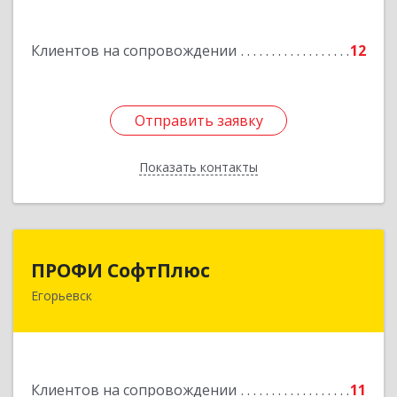
Подробнее
Клиентов на сопровождении
12
Отправить заявку
Отправить заявку
Показать контакты
Назад
ПРОФИ СофтПлюс
ПРОФИ СофтПлюс
Егорьевск
140301, Московская обл, Егорьевск г,
Парижской Коммуны ул, дом № 1Б, кв.316
Подробнее
Клиентов на сопровождении
11