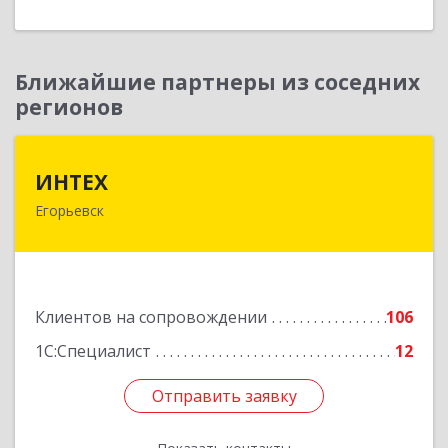
Ближайшие партнеры из соседних
регионов
ИНТЕХ
ИНТЕХ
Егорьевск
140300, Московская обл, Егорьевск г, 5-й мкр,
дом № 10, оф.2
Подробнее
Клиентов на сопровождении
106
1С:Специалист
12
Отправить заявку
Отправить заявку