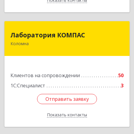
Показать контакты
Назад
Лаборатория КОМПАС
Лаборатория КОМПАС
Коломна
140415, Московская обл, Коломна г, Л.Толстого
ул, дом № 2
Подробнее
Клиентов на сопровождении
50
1С:Специалист
3
Отправить заявку
Отправить заявку
Показать контакты
Назад