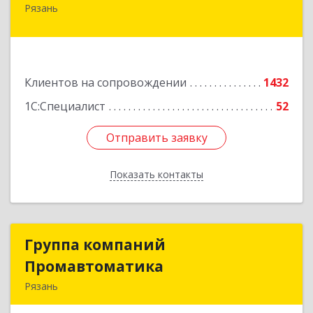
Рязань
390000, Рязанская обл, Рязань г, Кудрявцева ул,
дом № 66
Подробнее
Клиентов на сопровождении
1432
1С:Специалист
52
Отправить заявку
Отправить заявку
Показать контакты
Назад
Группа компаний
Группа компаний
Промавтоматика
Промавтоматика
Рязань
390005, Рязанская обл, Рязань г, Татарская ул,