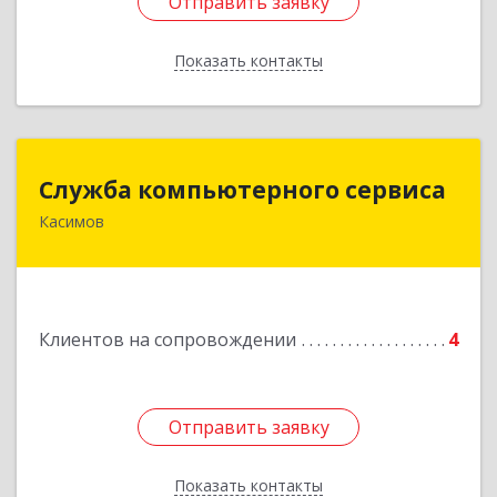
Отправить заявку
Отправить заявку
Показать контакты
Назад
Служба компьютерного сервиса
Служба компьютерного сервиса
Касимов
391300, Рязанская обл., г.Касимов, ул.Советская
136
Подробнее
Клиентов на сопровождении
4
Отправить заявку
Отправить заявку
Показать контакты
Назад