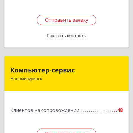
Отправить заявку
Отправить заявку
Показать контакты
Назад
Компьютер-сервис
Компьютер-сервис
Новомичуринск
391160, Рязанская обл, Пронский р-н,
Новомичуринск г, Смирягина пр-кт, дом № 27-
46
Подробнее
Клиентов на сопровождении
48