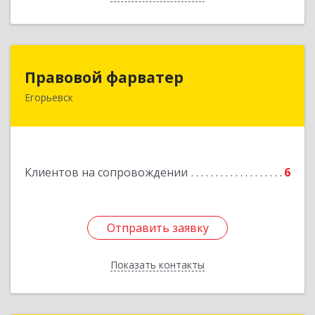
Правовой фарватер
Правовой фарватер
Егорьевск
Подробнее
Клиентов на сопровождении
6
Отправить заявку
Отправить заявку
Показать контакты
Назад