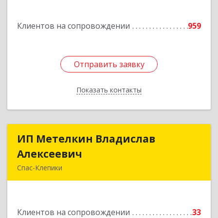
дом № 21
Клиентов на сопровождении
959
Подробнее
Отправить заявку
Отправить заявку
Показать контакты
Назад
ИП Метелкин Владислав
ИП Метелкин Владислав
Алексеевич
Алексеевич
Спас-Клепики
391030, Рязанская обл, Спас-Клепики г, 1 Мая ул,
дом № 10
Клиентов на сопровождении
33
Подробнее