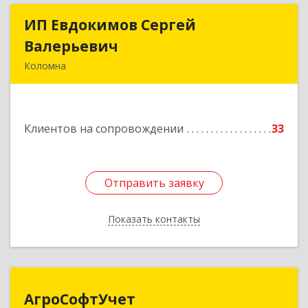
ИП Евдокимов Сергей
ИП Евдокимов Сергей
Валерьевич
Валерьевич
Коломна
140400, Московская обл, Коломна г,
Толстикова ул, дом № 1а, кв.9
Клиентов на сопровождении
33
Подробнее
Отправить заявку
Отправить заявку
Показать контакты
Назад
АгроСофтУчет
АгроСофтУчет