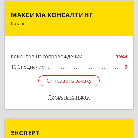
МАКСИМА КОНСАЛТИНГ
МАКСИМА КОНСАЛТИНГ
Рязань
390006, Рязанская обл, г.о.город Рязань, Рязань
г, Грибоедова ул, дом № 22, пом.H13
Подробнее
Клиентов на сопровождении
1943
1С:Специалист
9
Отправить заявку
Отправить заявку
Показать контакты
Назад
ЭКСПЕРТ
ЭКСПЕРТ