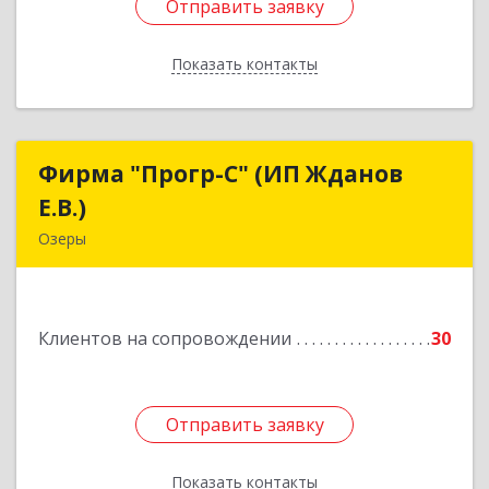
Отправить заявку
Отправить заявку
Показать контакты
Назад
Фирма "Прогр-С" (ИП Жданов
Фирма "Прогр-С" (ИП Жданов
Е.В.)
Е.В.)
Озеры
140563, Московская обл, Озерский р-н, Озеры г,
им Маршала Катукова мкр, дом № 16, кв.27
Клиентов на сопровождении
30
Подробнее
Отправить заявку
Отправить заявку
Показать контакты
Назад