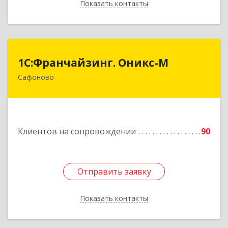
Показать контакты
Назад
1С:Франчайзинг. Оникс-М
1С:Франчайзинг. Оникс-М
Сафоново
215500, Смоленская обл, Сафоновский р-н,
Сафоново г, Революционная ул, дом № 9а
Подробнее
Клиентов на сопровождении
90
Отправить заявку
Отправить заявку
Показать контакты
Назад