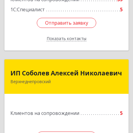
1С:Специалист
5
Отправить заявку
Отправить заявку
Показать контакты
Назад
ИП Соболев Алексей Николаевич
ИП Соболев Алексей Николаевич
Верхнеднепровский
Подробнее
Клиентов на сопровождении
5