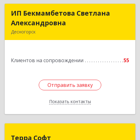
ИП Бекмамбетова Светлана
ИП Бекмамбетова Светлана
Александровна
Александровна
Десногорск
216400, Смоленская обл, Десногорск г, 4-й мкр,
дом № 7, кв.11
Клиентов на сопровождении
55
Подробнее
Отправить заявку
Отправить заявку
Показать контакты
Назад
Терра Софт
Терра Софт