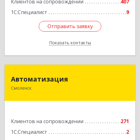
Клиентов на сопровождении
407
1С:Специалист
9
Отправить заявку
Отправить заявку
Показать контакты
Назад
Автоматизация
Автоматизация
Смоленск
214019, Смоленская обл, Смоленск г, Марии
Октябрьской ул, дом № 16, оф.107
Подробнее
Клиентов на сопровождении
271
1С:Специалист
2