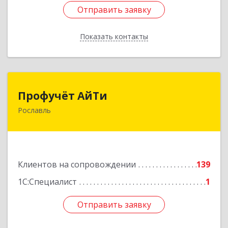
Отправить заявку
Отправить заявку
Показать контакты
Назад
Профучёт АйТи
Профучёт АйТи
Рославль
216500, Смоленская обл, Рославльский р-н,
Рославль г, Урицкого ул, дом № 13, кв.4
Подробнее
Клиентов на сопровождении
139
1С:Специалист
1
Отправить заявку
Отправить заявку