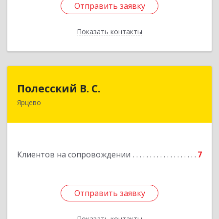
Отправить заявку
Отправить заявку
Показать контакты
Назад
Полесский В. С.
Полесский В. С.
Ярцево
215800,Смоленская обл. г. Ярцево,
ул.Краснофлотская д.30
Подробнее
Клиентов на сопровождении
7
Отправить заявку
Отправить заявку
Показать контакты
Назад