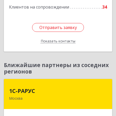
Клиентов на сопровождении
34
Отправить заявку
Отправить заявку
Показать контакты
Назад
Ближайшие партнеры из соседних
регионов
1С-РАРУС
1С-РАРУС
Москва
127434, Москва г, Дмитровское ш, дом № 9Б
Подробнее