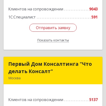
Клиентов на сопровождении
9043
1С:Специалист
591
Отправить заявку
Отправить заявку
Показать контакты
Назад
Первый Дом Консалтинга "Что
Первый Дом Консалтинга "Что
делать Консалт"
делать Консалт"
Москва
127083, Москва г, Мишина ул, дом № 56
Подробнее
Клиентов на сопровождении
5137