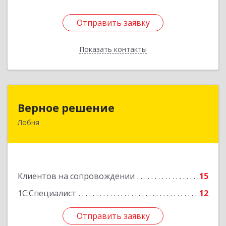
Отправить заявку
Отправить заявку
Показать контакты
Назад
Верное решение
Верное решение
Лобня
141730, Московская обл, Лобня г, Чехова ул,
дом № 12, кв.68
Подробнее
Клиентов на сопровождении
15
1С:Специалист
12
Отправить заявку
Отправить заявку