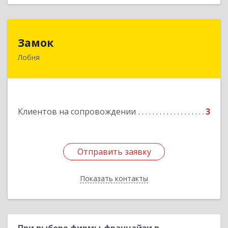
Замок
Замок
Лобня
Россия, 141730, Московская область, г. Лобня,
ул. Катюшки, д. 58, кв. 56
Подробнее
Клиентов на сопровождении
3
Отправить заявку
Отправить заявку
Показать контакты
Назад