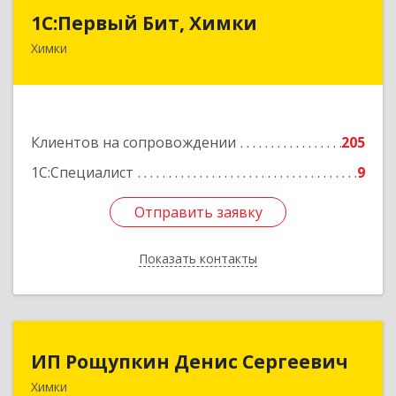
1С:Первый Бит, Химки
1С:Первый Бит, Химки
Химки
141402, Московская обл, г.о. Химки, Химки г,
Московская ул, дом № 38А, оф.1201
Подробнее
Клиентов на сопровождении
205
1С:Специалист
9
Отправить заявку
Отправить заявку
Показать контакты
Назад
ИП Рощупкин Денис Сергеевич
ИП Рощупкин Денис Сергеевич
Химки
141402, Московская обл, г.о. Химки, Химки г,