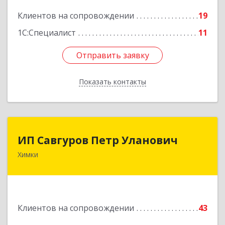
Подробнее
Клиентов на сопровождении
19
1С:Специалист
11
Отправить заявку
Отправить заявку
Показать контакты
Назад
ИП Савгуров Петр Уланович
ИП Савгуров Петр Уланович
Химки
141407, Московская обл, Химки г, Молодежная
ул, дом № 68, кв.443
Подробнее
Клиентов на сопровождении
43