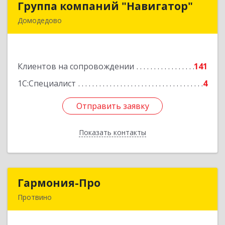
Группа компаний "Навигатор"
Группа компаний "Навигатор"
Домодедово
142001, Московская обл, Домодедово г,
Северный мкр, Каширское ш, дом № 7А, оф.304
Клиентов на сопровождении
141
Подробнее
1С:Специалист
4
Отправить заявку
Отправить заявку
Показать контакты
Назад
Гармония-Про
Гармония-Про
Протвино
142280, Московская обл, Протвино г, Ленина
ул, дом № 18, кв.198