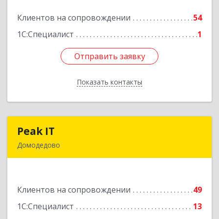
Клиентов на сопровождении
54
Подробнее
1С:Специалист
1
Отправить заявку
Отправить заявку
Показать контакты
Назад
Peak IT
Peak IT
Домодедово
142073, Московская обл, Домодедово г,
Ильинское д, дом № 109, кв.28
Клиентов на сопровождении
49
Подробнее
1С:Специалист
13