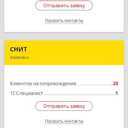
Отправить заявку
Отправить заявку
Показать контакты
Назад
СНИТ
СНИТ
Климовск
142180, Московская обл, Климовск г, Советская
ул, дом № 14
Клиентов на сопровождении
20
Подробнее
1С:Специалист
1
Отправить заявку
Отправить заявку
Показать контакты
Назад