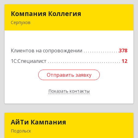
Компания Коллегия
Компания Коллегия
Серпухов
142211, Московская обл, Серпухов г, Оборонная
ул, дом № 19
Клиентов на сопровождении
378
Подробнее
1С:Специалист
12
Отправить заявку
Отправить заявку
Показать контакты
Назад
АйТи Кампания
АйТи Кампания
Подольск
142100, Московская обл, Подольск г,