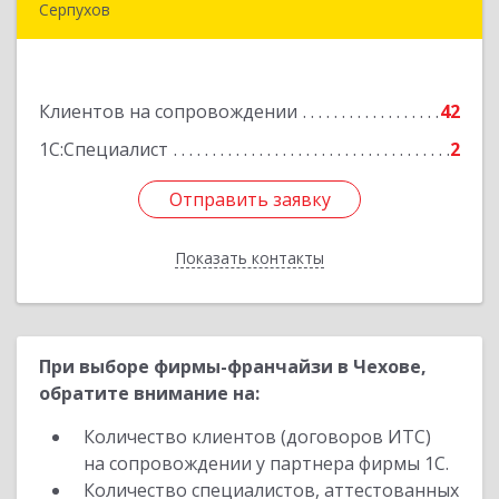
Серпухов
142205, Московская обл, Серпухов г,
Комсомольская ул, дом № 4а, кв.136
Клиентов на сопровождении
42
Подробнее
1С:Специалист
2
Отправить заявку
Отправить заявку
Показать контакты
Назад
При выборе фирмы-франчайзи в Чехове,
обратите внимание на:
Количество клиентов (договоров ИТС)
на сопровождении у партнера фирмы 1С.
Количество специалистов, аттестованных