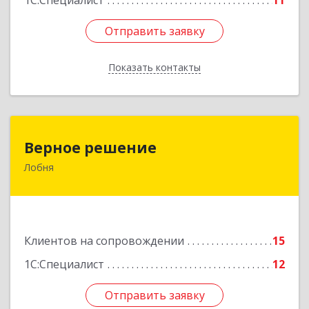
1С:Специалист
11
Отправить заявку
Отправить заявку
Показать контакты
Назад
Верное решение
Верное решение
Лобня
141730, Московская обл, Лобня г, Чехова ул,
дом № 12, кв.68
Подробнее
Клиентов на сопровождении
15
1С:Специалист
12
Отправить заявку
Отправить заявку