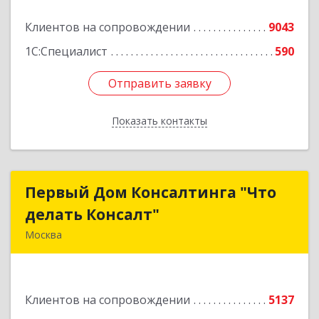
Клиентов на сопровождении
9043
1С:Специалист
590
Отправить заявку
Отправить заявку
Показать контакты
Назад
Первый Дом Консалтинга "Что
Первый Дом Консалтинга "Что
делать Консалт"
делать Консалт"
Москва
127083, Москва г, Мишина ул, дом № 56
Подробнее
Клиентов на сопровождении
5137