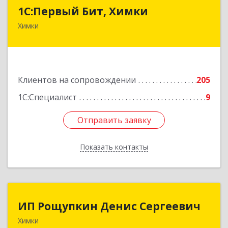
1С:Первый Бит, Химки
1С:Первый Бит, Химки
Химки
141402, Московская обл, г.о. Химки, Химки г,
Московская ул, дом № 38А, оф.1201
Подробнее
Клиентов на сопровождении
205
1С:Специалист
9
Отправить заявку
Отправить заявку
Показать контакты
Назад
ИП Рощупкин Денис Сергеевич
ИП Рощупкин Денис Сергеевич
Химки
141402, Московская обл, г.о. Химки, Химки г,