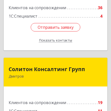
Подробнее
Клиентов на сопровождении
36
1С:Специалист
4
Отправить заявку
Отправить заявку
Показать контакты
Назад
Солитон Консалтинг Групп
Солитон Консалтинг Групп
Дмитров
141804, Московская обл, г.о. Дмитровский,
Дмитров г, Чекистская ул, дом № 8, кв.186
Подробнее
Клиентов на сопровождении
19