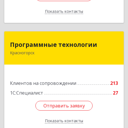
Показать контакты
Назад
Программные технологии
Программные технологии
Красногорск
143408, Московская обл, Красногорский р-н,
Красногорск г, Ленина ул, дом № 45, оф.40
Подробнее
Клиентов на сопровождении
213
1С:Специалист
27
Отправить заявку
Отправить заявку
Показать контакты
Назад