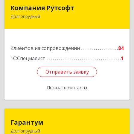
Компания Рутсофт
Компания Рутсофт
Долгопрудный
141700, Московская обл, Долгопрудный г,
Новый Бульвар ул, дом № 22, пом.12
Подробнее
Клиентов на сопровождении
84
1С:Специалист
1
Отправить заявку
Отправить заявку
Показать контакты
Назад
Гарантум
Гарантум
Долгопрудный
141707, Московская обл, Долгопрудный г,