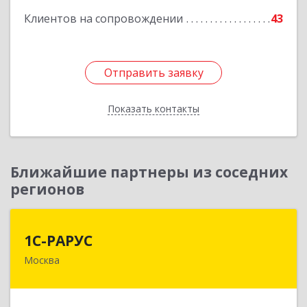
Клиентов на сопровождении
43
Отправить заявку
Отправить заявку
Показать контакты
Назад
Ближайшие партнеры из соседних
регионов
1С-РАРУС
1С-РАРУС
Москва
127434, Москва г, Дмитровское ш, дом № 9Б
Подробнее