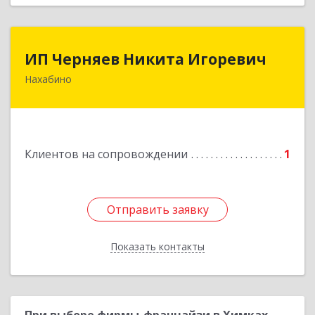
ИП Черняев Никита Игоревич
ИП Черняев Никита Игоревич
Нахабино
143430, Московская обл, Красногорский р-н,
Нахабино рп, Красноармейская ул, дом № 60,
кв.8
Подробнее
Клиентов на сопровождении
1
Отправить заявку
Отправить заявку
Показать контакты
Назад