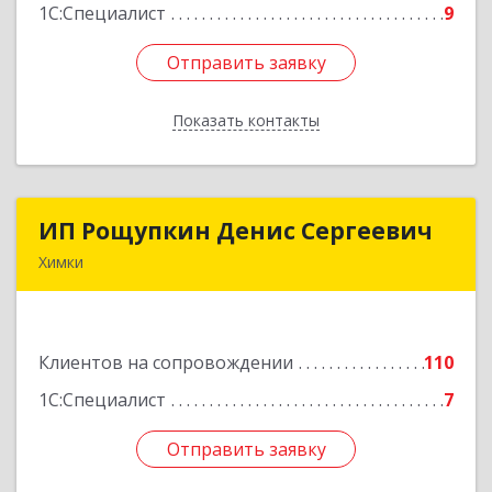
1С:Специалист
9
Отправить заявку
Отправить заявку
Показать контакты
Назад
ИП Рощупкин Денис Сергеевич
ИП Рощупкин Денис Сергеевич
Химки
141402, Московская обл, г.о. Химки, Химки г,
Московская ул, дом № 21А, кв.126
Клиентов на сопровождении
110
Подробнее
1С:Специалист
7
Отправить заявку
Отправить заявку