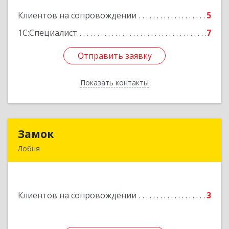
Клиентов на сопровождении
5
Подробнее
1С:Специалист
7
Отправить заявку
Отправить заявку
Показать контакты
Назад
Замок
Замок
Лобня
Россия, 141730, Московская область, г. Лобня,
ул. Катюшки, д. 58, кв. 56
Клиентов на сопровождении
3
Подробнее