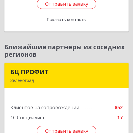
Отправить заявку
Отправить заявку
Показать контакты
Назад
Ближайшие партнеры из соседних
регионов
БЦ ПРОФИТ
БЦ ПРОФИТ
Зеленоград
124482, Москва г, Зеленоград г, корпус 340,
этаж 1, пом.Х, ком.1-5
Клиентов на сопровождении
852
Подробнее
1С:Специалист
17
Отправить заявку
Отправить заявку