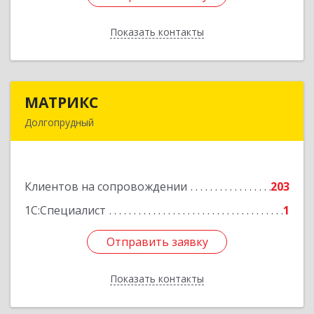
Показать контакты
Назад
МАТРИКС
МАТРИКС
Долгопрудный
141707, Московская обл, Долгопрудный г,
Пацаева пр-кт, дом № 7/10
Клиентов на сопровождении
203
Подробнее
1С:Специалист
1
Отправить заявку
Отправить заявку
Показать контакты
Назад