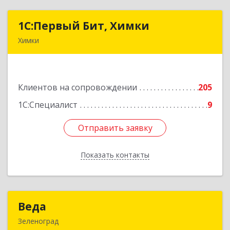
1С:Первый Бит, Химки
1С:Первый Бит, Химки
Химки
141402, Московская обл, г.о. Химки, Химки г,
Московская ул, дом № 38А, оф.1201
Клиентов на сопровождении
205
Подробнее
1С:Специалист
9
Отправить заявку
Отправить заявку
Показать контакты
Назад
Веда
Веда
Зеленоград