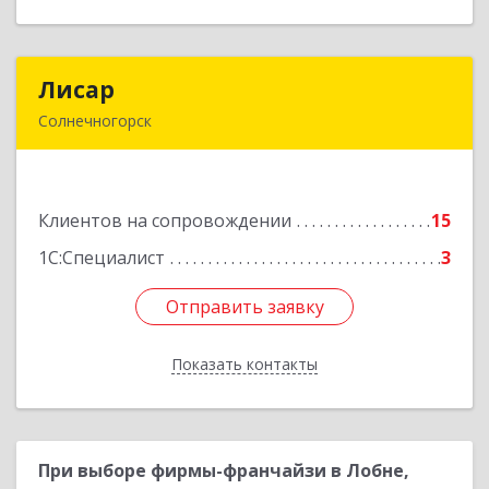
Лисар
Лисар
Солнечногорск
141551, Московская обл, Солнечногорский р-н,
Андреевка рп, Жилинская ул, дом № 27, корпус
3, кв.120
Клиентов на сопровождении
15
Подробнее
1С:Специалист
3
Отправить заявку
Отправить заявку
Показать контакты
Назад
При выборе фирмы-франчайзи в Лобне,