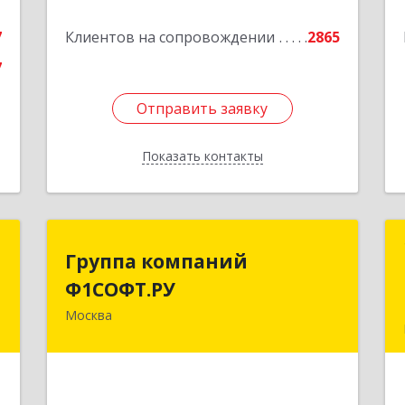
Подробнее
7
Клиентов на сопровождении
2865
7
Отправить заявку
Отправить заявку
Показать контакты
Назад
я
Группа компаний
Группа компаний
Ф1СОФТ.РУ
Ф1СОФТ.РУ
,
1
Москва
101000, Москва г, Лубянский проезд,
3
дом № 27/1с1
е
Подробнее