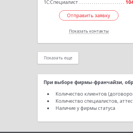
1С:Специалист
10
Отправить заявку
Отправить заявку
Показать контакты
Назад
Показать еще
При выборе фирмы-франчайзи, обр
Количество клиентов (договоро
Количество специалистов, атте
Наличие у фирмы статуса