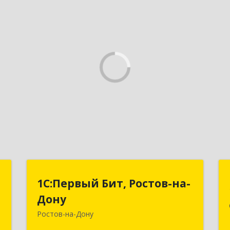
,
1С:Первый Бит, Ростов-на-
1С:Первый Бит, Ростов-на-
й
Дону
Дону
с
Ростов-на-Дону
344091, Ростовская обл, Ростов-на-
Дону г, Малиновского ул, дом № 3,