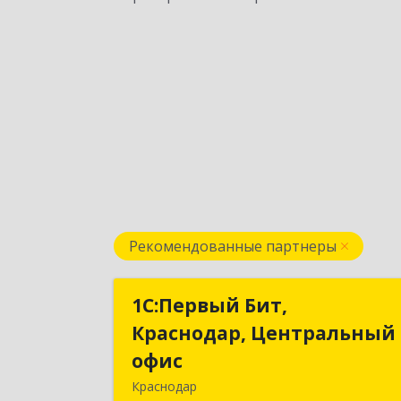
Рекомендованные партнеры
1С:Первый Бит,
1С:Первый Бит
Краснодар, Центральный
Краснодар, Центральны
офис
офи
Краснодар