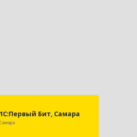
1С:Первый Бит, Самара
1С:Первый Бит, Самара
443013, Самарская обл, Самара г,
Самара
Дачная ул, дом № 24, пом.2/25