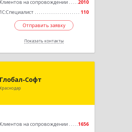
Клиентов на сопровождении
2010
Подробнее
1С:Специалист
110
Отправить заявку
Отправить заявку
Показать контакты
Назад
Глобал-Софт
Глобал-Софт
350018, Краснодарский край,
Краснодар
Краснодар г, Сормовская ул, дом № 7
Подробнее
Клиентов на сопровождении
1656