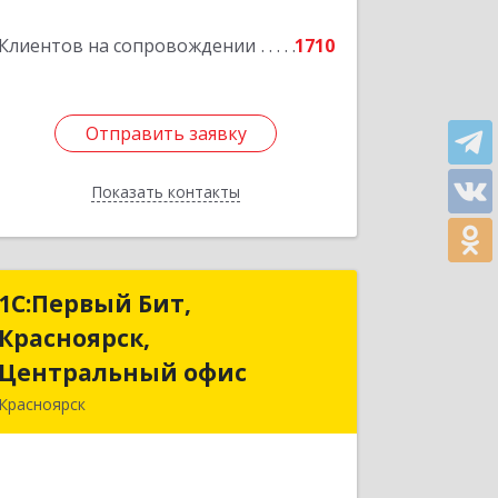
Подробнее
Клиентов на сопровождении
1710
Отправить заявку
Отправить заявку
Показать контакты
Назад
1С:Первый Бит,
1С:Первый Бит,
Красноярск,
Красноярск,
Центральный офис
Центральный офис
Красноярск
660017, Красноярский край,
Красноярск г, Диктатуры
пролетариата ул, дом № 32