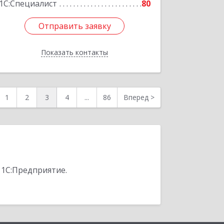
1С:Специалист
80
Отправить заявку
Отправить заявку
Показать контакты
Назад
1
2
3
4
...
86
Вперед
>
 1С:Предприятие.