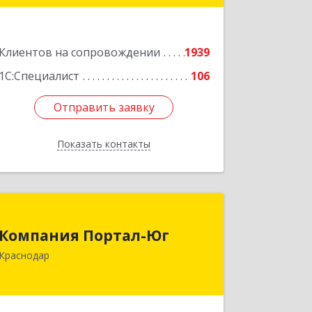
Подробнее
Клиентов на сопровождении
1939
1С:Специалист
106
Отправить заявку
Отправить заявку
Показать контакты
Назад
Компания Портал-Юг
Компания Портал-Юг
350015, Краснодарский край,
Краснодар
Краснодар г, Путевая ул, дом № 1,
кв.309