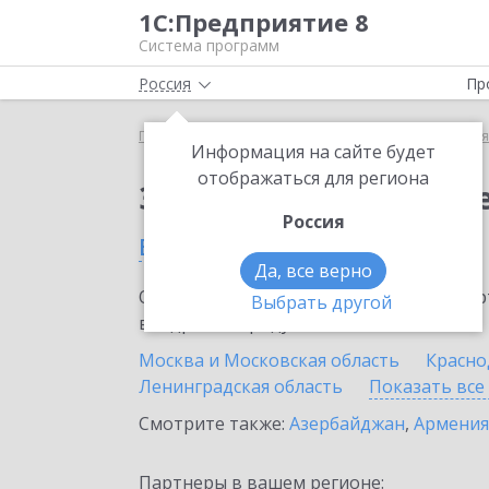
1С:Предприятие 8
Система программ
Россия
Пр
Главная
Сервисы ИТС
1С:Бизнес-сеть. Торгова
Информация на сайте будет
отображаться для региона
Заказать 1С:Бизнес-с
Россия
в России
Да, все верно
Ознакомьтесь с информационными карт
Выбрать другой
внедрение продукта.
Москва и Московская область
Красно
Ленинградская область
Показать все
Смотрите также:
Азербайджан
,
Армения
Партнеры в вашем регионе: