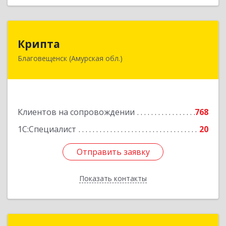
Крипта
Крипта
Благовещенск (Амурская обл.)
675000, Амурская обл, Благовещенск г,
Амурская ул, дом № 236, оф.7-8
Подробнее
Клиентов на сопровождении
768
1С:Специалист
20
Отправить заявку
Отправить заявку
Показать контакты
Назад