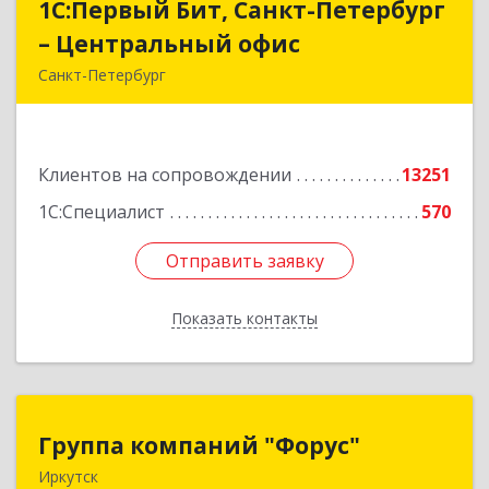
1С:Первый Бит, Санкт-Петербург
1С:Первый Бит, Санкт-Петербург
– Центральный офис
– Центральный офис
Санкт-Петербург
г.Санкт-Петербург, Невский проспект, 10
Подробнее
Клиентов на сопровождении
13251
1С:Специалист
570
Отправить заявку
Отправить заявку
Показать контакты
Назад
Группа компаний "Форус"
Группа компаний "Форус"
Иркутск
664007, Иркутская обл, Иркутск г, Ямская ул,