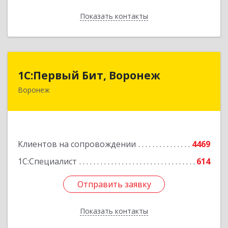
Показать контакты
Назад
1С:Первый Бит, Воронеж
1С:Первый Бит, Воронеж
Воронеж
394006, Воронежская обл, Воронеж г, 20-летия
Октября ул, дом № 119, оф.711
Подробнее
Клиентов на сопровождении
4469
1С:Специалист
614
Отправить заявку
Отправить заявку
Показать контакты
Назад