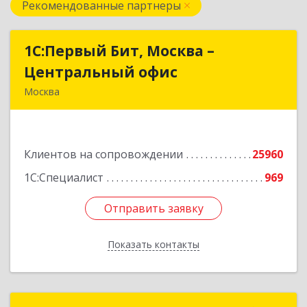
Рекомендованные партнеры
1С:Первый Бит, Москва –
1С:Первый Бит, Москва –
Центральный офис
Центральный офис
Москва
г. Москва, ул. Воронцовская, д. 35Б, корп 2
Подробнее
Клиентов на сопровождении
25960
1С:Специалист
969
Отправить заявку
Отправить заявку
Показать контакты
Назад