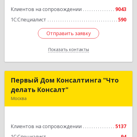
Клиентов на сопровождении
9043
1С:Специалист
590
Отправить заявку
Отправить заявку
Показать контакты
Назад
Первый Дом Консалтинга "Что
Первый Дом Консалтинга "Что
делать Консалт"
делать Консалт"
Москва
127083, Москва г, Мишина ул, дом № 56
Подробнее
Клиентов на сопровождении
5137
1С:Специалист
94