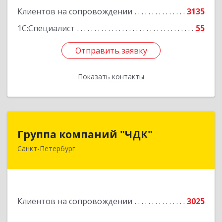
Клиентов на сопровождении
3135
1С:Специалист
55
Отправить заявку
Отправить заявку
Показать контакты
Назад
Группа компаний "ЧДК"
Группа компаний "ЧДК"
Санкт-Петербург
191119, Санкт-Петербург г, вн.тер.г.
муниципальный округ Владимирский округ,
Лиговский пр-кт, дом № 123, литера А, пом.5-Н
Подробнее
Клиентов на сопровождении
3025