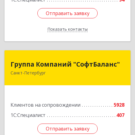
Отправить заявку
Отправить заявку
Показать контакты
Назад
Группа Компаний "СофтБаланс"
Группа Компаний "СофтБаланс"
Санкт-Петербург
195112, Санкт-Петербург г, Заневский пр-кт,
дом № 30, корпус 2, литера А
Подробнее
Клиентов на сопровождении
5928
1С:Специалист
407
Отправить заявку
Отправить заявку