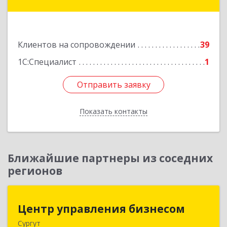
дом № 2, оф.1
Подробнее
Клиентов на сопровождении
39
1С:Специалист
1
Отправить заявку
Отправить заявку
Показать контакты
Назад
Ближайшие партнеры из соседних
регионов
Центр управления бизнесом
Центр управления бизнесом
Сургут
628403, Ханты-Мансийский Автономный округ