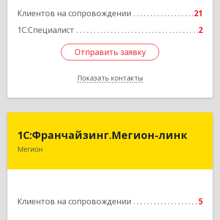
Подробнее
Клиентов на сопровождении
21
1С:Специалист
2
Отправить заявку
Отправить заявку
Показать контакты
Назад
1С:Франчайзинг.Мегион-линк
1С:Франчайзинг.Мегион-линк
Мегион
Подробнее
Клиентов на сопровождении
5