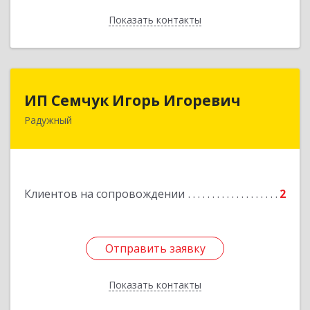
Показать контакты
Назад
ИП Семчук Игорь Игоревич
ИП Семчук Игорь Игоревич
Радужный
628464, ХМАО-Югра, г. Радужный, 1 мкн.,
строение 43
Подробнее
Клиентов на сопровождении
2
Отправить заявку
Отправить заявку
Показать контакты
Назад