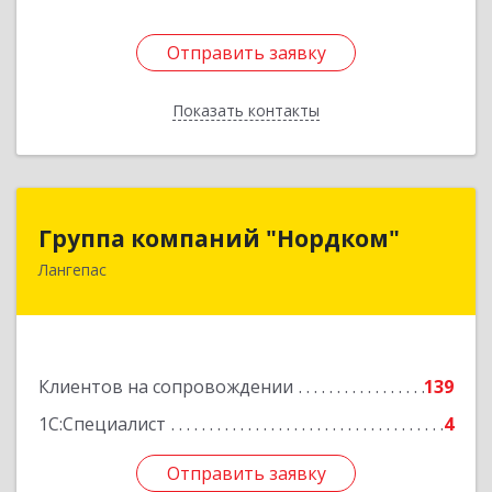
Отправить заявку
Отправить заявку
Показать контакты
Назад
Группа компаний "Нордком"
Группа компаний "Нордком"
Лангепас
628672, Тюменская обл, Лангепас г., Солнечная
ул., дом № 21/1, каб.313
Подробнее
Клиентов на сопровождении
139
1С:Специалист
4
Отправить заявку
Отправить заявку