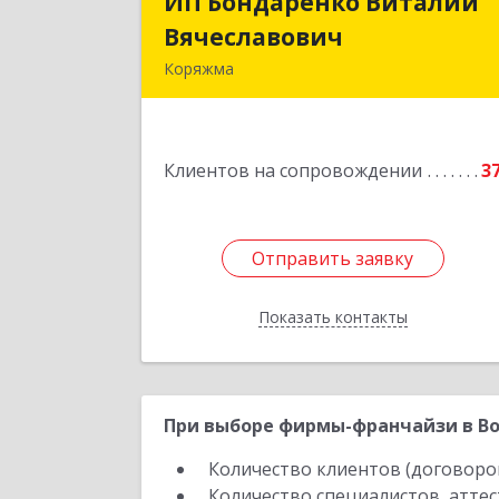
ИП Бондаренко Виталий
ИП Бондаренко Витали
Вячеславович
Вячеславови
Коряжма
165650, Архангельская обл, Коряжма г
Набережная им Н.Островского ул
дом № 3
Клиентов на сопровождении
3
Подробне
Отправить заявку
Отправить заявку
Показать контакты
Назад
При выборе фирмы-франчайзи в Во
Количество клиентов (договоро
Количество специалистов, атте