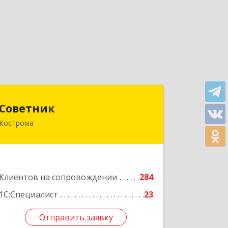
Советник
Советник
Кострома
156000, Костромская обл, Кострома г,
Ерохова ул, дом № 3а, пом.2-12
Подробнее
Клиентов на сопровождении
284
1С:Специалист
23
Отправить заявку
Отправить заявку