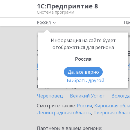
1С:Предприятие 8
Система программ
Россия
Пр
Главная
Сервисы ИТС
1С:Бизнес-сеть. Торгова
Информация на сайте будет
отображаться для региона
Заказать 1С:Бизнес-с
Россия
в Вологодской област
Да, все верно
Ознакомьтесь с информационными карт
Выбрать другой
внедрение продукта.
Череповец
Великий Устюг
Вологд
Смотрите также:
Россия
,
Кировская обл
Ленинградская область
,
Тверская облас
Партнеры в вашем регионе: