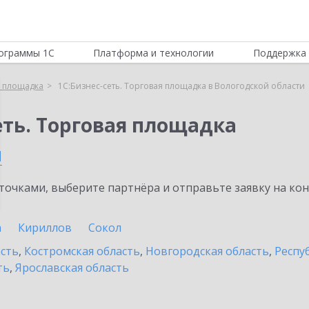
ограммы 1С
Платформа и технологии
Поддержка 
я площадка
1С:Бизнес-сеть. Торговая площадка в Вологодской области
еть. Торговая площадка
и
очками, выберите партнёра и отправьте заявку на ко
а
Кириллов
Сокол
асть
,
Костромская область
,
Новгородская область
,
Респу
ть
,
Ярославская область