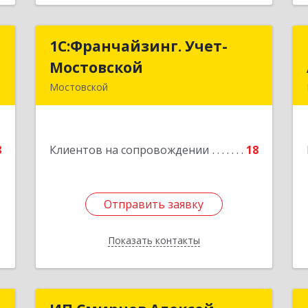
с
1С:Франчайзинг. Учет-
1С:Франчайзинг. Учет-
Мостовской
Мостовской
й
Мостовской
А
352570, Краснодарский край,
Мостовский р-н, Мостовской пгт,
е
Производственная ул, дом № 58,
8
Клиентов на сопровождении
корпус 1
18
Подробнее
Отправить заявку
Отправить заявку
Показать контакты
Назад