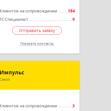
Подробнее
Клиентов на сопровождении
184
1С:Специалист
9
Отправить заявку
Отправить заявку
Показать контакты
Назад
Импульс
Импульс
Сокол
162130, Вологодская обл, Сокольский
р-н, Сокол г, Орешкова ул, дом № 8,
кв.3
Подробнее
Клиентов на сопровождении
3