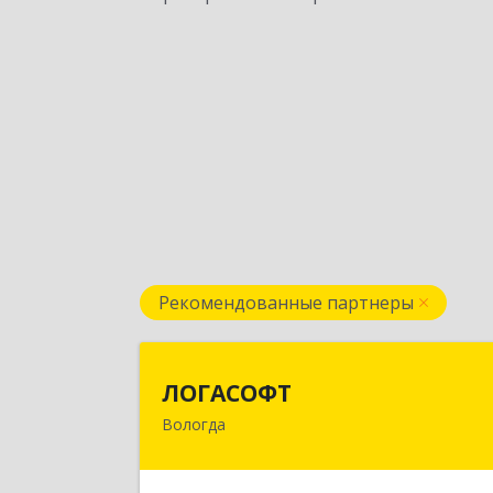
Рекомендованные партнеры
ЛОГАСОФ
ЛОГАСОФТ
Вологда
160002, Вологодская обл, Вологда г
Гагарина ул, дом № 26, пом.