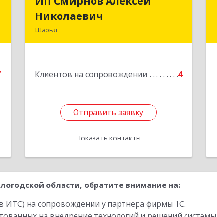
й
ИП Смирнов Алексей
ИП Смирнов Алексей
ч
Николаевич
Николаевич
Шарья
,
Подробнее
,
8
7
Клиентов на сопровождении
4
е
Отправить заявку
Отправить заявку
Показать контакты
Назад
логодской области, обратите внимание на:
в ИТС) на сопровождении у партнера фирмы 1С.
стованных на внедрение технологий и решений системы