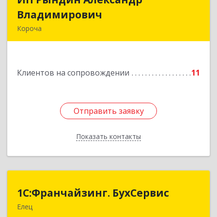
Владимирович
Владимирович
Короча
309 201, Белгородская обл, Корочанский р-н,
Дальняя Игуменка с, Кураковка ул, дом № 76
Клиентов на сопровождении
11
Подробнее
Отправить заявку
Отправить заявку
Показать контакты
Назад
1С:Франчайзинг. БухСервис
1С:Франчайзинг. БухСервис
Елец
399780, Липецкая обл, Елецкий р-н, Елец г,