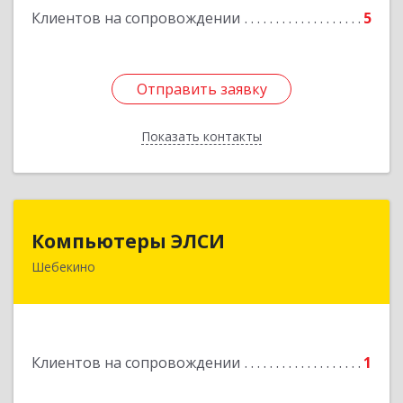
Клиентов на сопровождении
5
Отправить заявку
Отправить заявку
Показать контакты
Назад
Компьютеры ЭЛСИ
Компьютеры ЭЛСИ
Шебекино
309290, Белгородская обл, Шебекино,
ул.Ленина , д.12
Подробнее
Клиентов на сопровождении
1