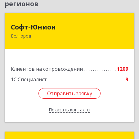
регионов
Софт-Юнион
Софт-Юнион
Белгород
308014, Белгородская обл, Белгород г, Садовая
ул, дом № 3а, оф.4/1
Подробнее
Клиентов на сопровождении
1209
1С:Специалист
9
Отправить заявку
Отправить заявку
Показать контакты
Назад