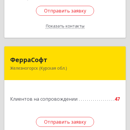
Отправить заявку
Отправить заявку
Показать контакты
Назад
ФерраСофт
ФерраСофт
Железногорск (Курская обл.)
307179, Курская обл, Железногорск г, Ленина ул,
дом № 92, корпус 1, оф.2-34
Подробнее
Клиентов на сопровождении
47
Отправить заявку
Отправить заявку