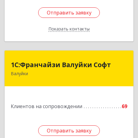
Отправить заявку
Отправить заявку
Показать контакты
Назад
1С:Франчайзи Валуйки Софт
1С:Франчайзи Валуйки Софт
Валуйки
309996, Белгородская обл, Валуйки г, Горького,
дом № 21, кв.21
Подробнее
Клиентов на сопровождении
69
Отправить заявку
Отправить заявку