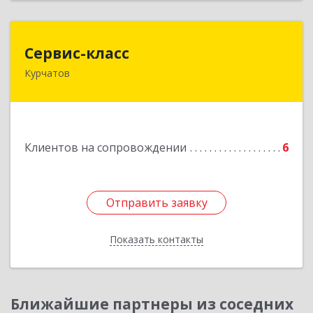
Сервис-класс
Сервис-класс
Курчатов
307251, Курская обл, Курчатовский р-н,
Курчатов г, Коммунистический пр-т, дом № 30,
корпус А
Подробнее
Клиентов на сопровождении
6
Отправить заявку
Отправить заявку
Показать контакты
Назад
Ближайшие партнеры из соседних