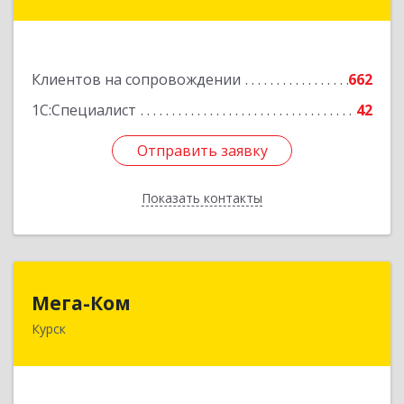
№ 10, оф.№64
Подробнее
Клиентов на сопровождении
662
1С:Специалист
42
Отправить заявку
Отправить заявку
Показать контакты
Назад
Мега-Ком
Мега-Ком
Курск
305001, Курская обл, Курск г, Красной Армии ул,
дом № 23 А
Подробнее