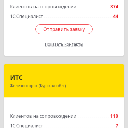
Клиентов на сопровождении
374
1С:Специалист
44
Отправить заявку
Отправить заявку
Показать контакты
Назад
ИТС
ИТС
Железногорск (Курская обл.)
307178, Курская обл, Железногорск г,
Димитрова ул, дом № 3, корпус 5, оф.5
Подробнее
Клиентов на сопровождении
110
1С:Специалист
7