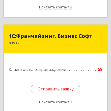
Показать контакты
Назад
1C:Франчайзинг. Бизнес Софт
1C:Франчайзинг. Бизнес Софт
Ливны
303851, Орловская обл, Ливны г, Гайдара ул,
дом № 2, кв.124
Подробнее
Клиентов на сопровождении
58
Отправить заявку
Отправить заявку
Показать контакты
Назад