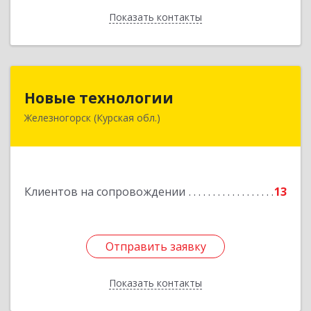
Показать контакты
Назад
Новые технологии
Новые технологии
Железногорск (Курская обл.)
307170, Курская обл, Железногорский р-н,
Железногорск г, Автолюбителей пер, дом № 5,
офис 7
Подробнее
Клиентов на сопровождении
13
Отправить заявку
Отправить заявку
Показать контакты
Назад