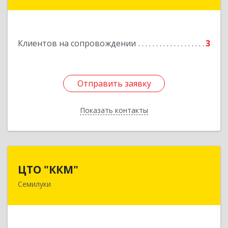
Новоселов ул, дом № 12
Подробнее
Клиентов на сопровождении
3
Отправить заявку
Отправить заявку
Показать контакты
Назад
ЦТО "ККМ"
ЦТО "ККМ"
Семилуки
Подробнее