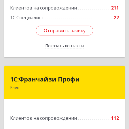
Клиентов на сопровождении
211
1С:Специалист
22
Отправить заявку
Отправить заявку
Показать контакты
Назад
1С:Франчайзи Профи
1С:Франчайзи Профи
Елец
399784, Липецкая обл, Елец г, Гагарина ул,
Здание № 3а
Подробнее
Клиентов на сопровождении
112