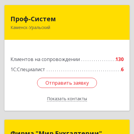
Проф-Систем
Проф-Систем
Каменск-Уральский
623406, Свердловская обл, Каменск-Уральский
г, Уральская ул, дом № 43, пом.110
Подробнее
Клиентов на сопровождении
130
1С:Специалист
6
Отправить заявку
Отправить заявку
Показать контакты
Назад
Фирма "Мир Бухгалтерии"
Фирма "Мир Бухгалтерии"