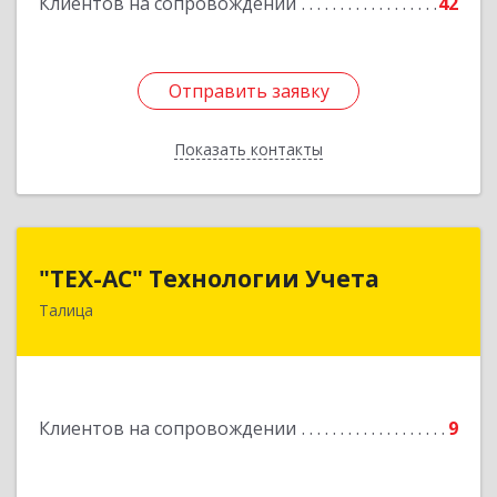
Клиентов на сопровождении
42
Отправить заявку
Отправить заявку
Показать контакты
Назад
"ТЕХ-АС" Технологии Учета
"ТЕХ-АС" Технологии Учета
Талица
623640, Свердловская обл, Талицкий р-н,
Талица г, Ленина ул, дом № 73, пом.9
Подробнее
Клиентов на сопровождении
9