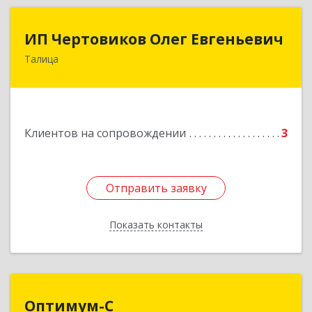
ИП Чертовиков Олег Евгеньевич
ИП Чертовиков Олег Евгеньевич
Талица
623640, Свердловская обл, Талица г, Ленина ул,
дом № 73, кв.31
Подробнее
Клиентов на сопровождении
3
Отправить заявку
Отправить заявку
Показать контакты
Назад
Оптимум-С
Оптимум-С