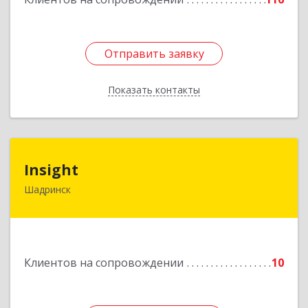
Отправить заявку
Отправить заявку
Показать контакты
Назад
Insight
Insight
Шадринск
641870, Курганская обл, Шадринск г,
Октябрьская ул, 108/14
Подробнее
Клиентов на сопровождении
10