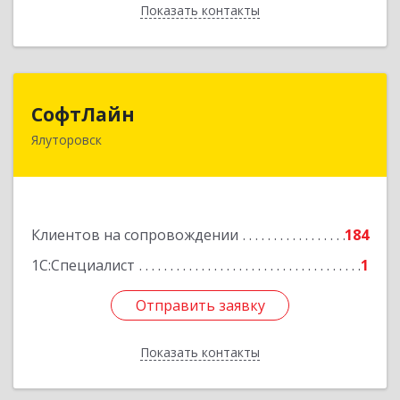
Показать контакты
Назад
СофтЛайн
СофтЛайн
Ялуторовск
627010, Тюменская обл, Ялуторовский р-н,
Ялуторовск г, Ленина ул, дом № 28
Подробнее
Клиентов на сопровождении
184
1С:Специалист
1
Отправить заявку
Отправить заявку
Показать контакты
Назад