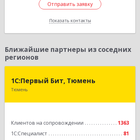
Отправить заявку
Отправить заявку
Показать контакты
Назад
Ближайшие партнеры из соседних
регионов
1С:Первый Бит, Тюмень
1С:Первый Бит, Тюмень
Тюмень
625000, Тюменская обл, Тюмень г, Республики
ул, дом № 61, оф.712
Подробнее
Клиентов на сопровождении
1363
1С:Специалист
81