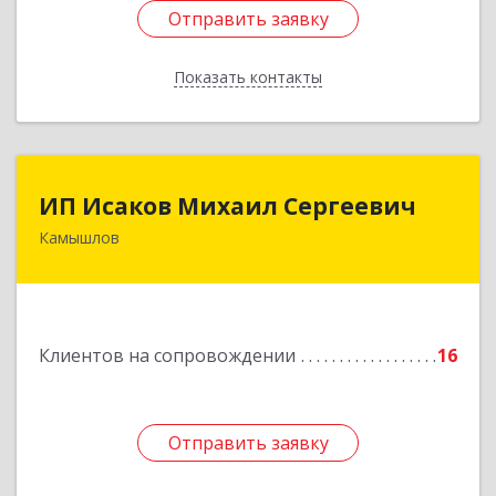
Отправить заявку
Отправить заявку
Показать контакты
Назад
ИП Исаков Михаил Сергеевич
ИП Исаков Михаил Сергеевич
Камышлов
624860, Свердловская обл, Камышлов г, Ленина
ул, дом № 20
Подробнее
Клиентов на сопровождении
16
Отправить заявку
Отправить заявку