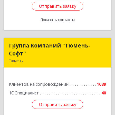
Отправить заявку
Отправить заявку
Показать контакты
Назад
Группа Компаний "Тюмень-
Группа Компаний "Тюмень-
Софт"
Софт"
Тюмень
625048, Тюменская обл, Тюмень г, Салтыкова-
Щедрина ул, дом № 44/4
Клиентов на сопровождении
1089
Подробнее
1С:Специалист
40
Отправить заявку
Отправить заявку