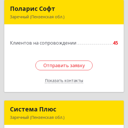
Поларис Софт
Поларис Софт
Заречный (Пензенская обл.)
442960, Пензенская обл, Заречный г,
В.В.Демакова проезд, дом № 5, кв.303
Клиентов на сопровождении
45
Подробнее
Отправить заявку
Отправить заявку
Показать контакты
Назад
Система Плюс
Система Плюс
Заречный (Пензенская обл.)
442960, Пензенская обл, Заречный г,