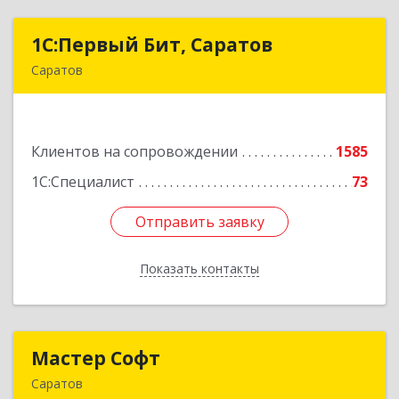
1С:Первый Бит, Саратов
1С:Первый Бит, Саратов
Саратов
410005, Саратовская обл, Саратов г,
Астраханская ул, дом № 87, корпус 50
Клиентов на сопровождении
1585
Подробнее
1С:Специалист
73
Отправить заявку
Отправить заявку
Показать контакты
Назад
Мастер Софт
Мастер Софт
Саратов