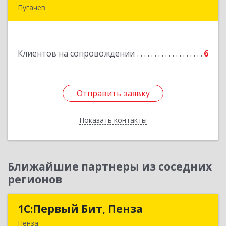
Пугачев
413 720, Пугачев, ул.Топорковская,д.153
Подробнее
Клиентов на сопровождении
6
Отправить заявку
Отправить заявку
Показать контакты
Назад
Ближайшие партнеры из соседних
регионов
1С:Первый Бит, Пенза
1С:Первый Бит, Пенза
Пенза