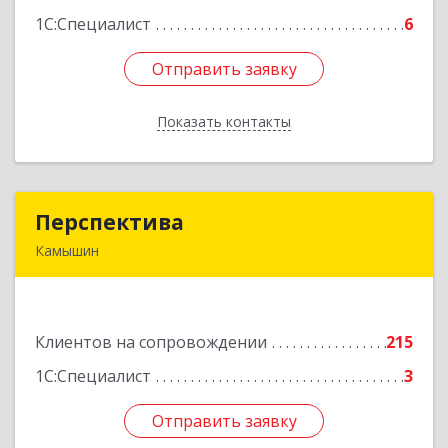
1С:Специалист
6
Отправить заявку
Отправить заявку
Показать контакты
Назад
Перспектива
Перспектива
Камышин
403850, Волгоградская обл, Камышин г,
Леонова ул, дом № 26
Клиентов на сопровождении
215
Подробнее
1С:Специалист
3
Отправить заявку
Отправить заявку