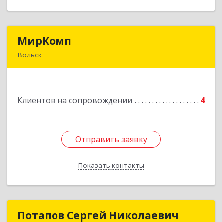
МирКомп
МирКомп
Вольск
412900, Саратовская обл, Вольск г,
Володарского ул, дом № 86
Клиентов на сопровождении
4
Подробнее
Отправить заявку
Отправить заявку
Показать контакты
Назад
Потапов Сергей Николаевич
Потапов Сергей Николаевич