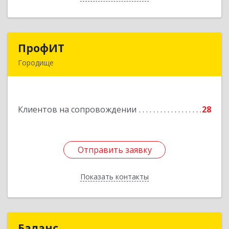
ПрофИТ
ПрофИТ
Городище
442310, Пензенская обл, Городищенский р-н,
Городище г, Комсомольская ул, дом № 29, оф.20
Клиентов на сопровождении
28
Подробнее
Отправить заявку
Отправить заявку
Показать контакты
Назад
Баланс
Баланс