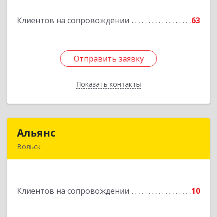
Клиентов на сопровождении
63
Подробнее
Отправить заявку
Отправить заявку
Показать контакты
Назад
Альянс
Альянс
Вольск
412900, Саратовская обл, Вольск г, Клочкова ул,
дом № 83а
Клиентов на сопровождении
10
Подробнее