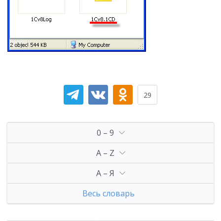
29
0 – 9
A – Z
А – Я
Весь словарь