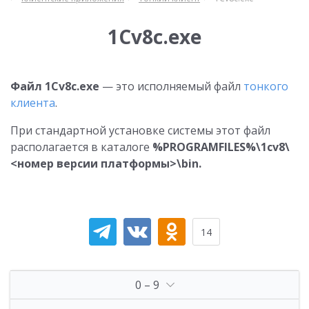
1Cv8с.exe
Файл 1Cv8с.exe
— это исполняемый файл
тонкого
клиента
.
При стандартной установке системы этот файл
располагается в каталоге
%
PROGRAMFILES
%\1cv8\
<номер версии платформы>\bin.
14
0 – 9