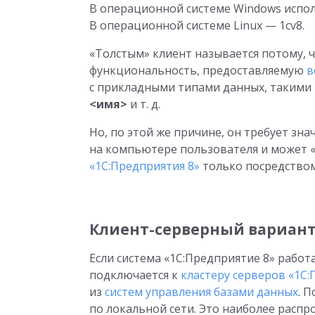
В операционной системе Windows испо
В операционной системе Linux — 1cv8.
«Толстым» клиент называется потому, 
функциональность, предоставляемую
в
с прикладными типами данных, такими
<имя>
и т. д.
Но, по этой же причине, он требует зн
на компьютере пользователя и может 
«1С:Предприятия 8»
только посредством
Клиент-серверный вариан
Если система «1С:Предприятие 8» работ
подключается к
кластеру серверов «1С:
из
систем управления базами данных
. 
по локальной сети. Это наиболее расп