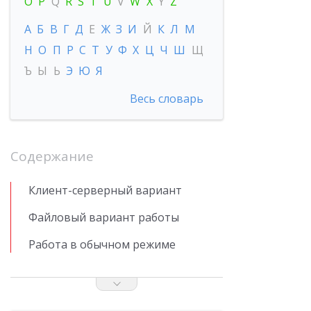
O
P
Q
R
S
T
U
V
W
X
Y
Z
А
Б
В
Г
Д
Е
Ж
З
И
Й
К
Л
М
Н
О
П
Р
С
Т
У
Ф
Х
Ц
Ч
Ш
Щ
Ъ
Ы
Ь
Э
Ю
Я
Весь словарь
Содержание
Клиент-серверный вариант
Файловый вариант работы
Работа в обычном режиме