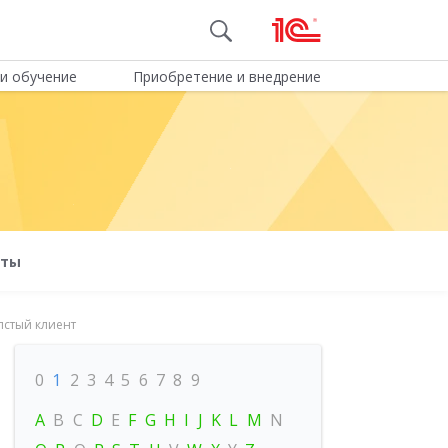
и обучение
Приобретение и внедрение
оты
лстый клиент
0
1
2
3
4
5
6
7
8
9
A
B
C
D
E
F
G
H
I
J
K
L
M
N