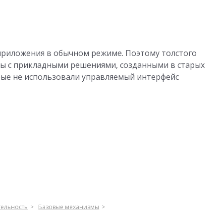
приложения в обычном режиме. Поэтому толстого
ты с прикладными решениями, созданными в старых
орые не использовали управляемый интерфейс
тельность
Базовые механизмы