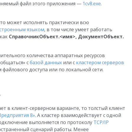
лняемый файл этого приложения —
1cv8.exe
.
что может исполнять практически всю
строенным языком
, в том числе умеет работать
 как
СправочникОбъект.<имя>, ДокументОбъект.
ачительного количества аппаратных ресурсов
«общаться» с
базой данных
или с
кластером серверов
 файлового доступа или по локальной сети.
т
ает в клиент-серверном варианте, то толстый клиент
Предприятия 8»
. А кластер взаимодействует с одной
Подключение выполняется по протоколу
TCP/IP
ространенный сценарий работы. Менее