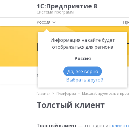
1С:Предприятие 8
Система программ
Россия
Пр
Информация на сайте будет
Платформа 1С:
отображаться для региона
Россия
Да, все верно
Полезные материалы
Что нового
Выбрать другой
Главная
Платформа
Масштабируемость и прои
Толстый клиент
Толстый клиент
— это одно из
клиент