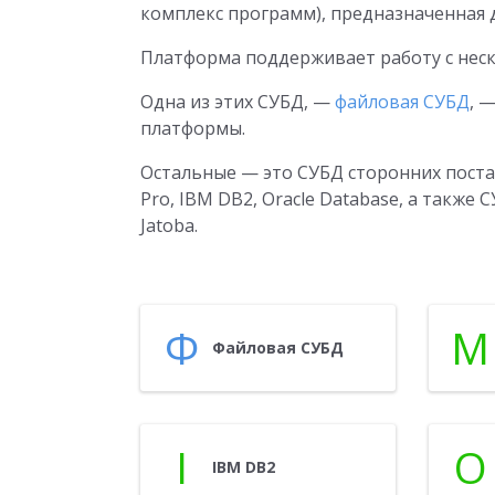
комплекс программ), предназначенная 
Платформа поддерживает работу с нес
Одна из этих СУБД, —
файловая СУБД
, 
платформы.
Остальные — это СУБД сторонних поставщ
Pro, IBM DB2, Oracle Database, а также 
Jatoba.
Ф
M
Фай­ло­вая СУБД
I
O
IBM DB2