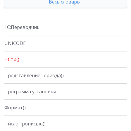
Весь словарь
1С:Переводчик
UNICODE
НСтр()
ПредставлениеПериода()
Программа установки
Формат()
ЧислоПрописью()