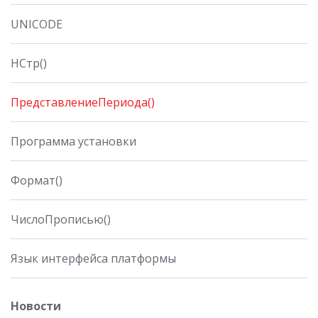
UNICODE
НСтр()
ПредставлениеПериода()
Программа установки
Формат()
ЧислоПрописью()
Язык интерфейса платформы
Новости