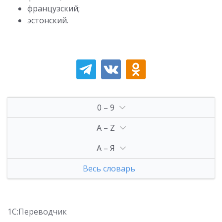
французский;
эстонский.
0 – 9
A – Z
А – Я
Весь словарь
1С:Переводчик