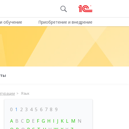
и обучение
Приобретение и внедрение
оты
игурации
Язык
0
1
2
3
4
5
6
7
8
9
A
B
C
D
E
F
G
H
I
J
K
L
M
N