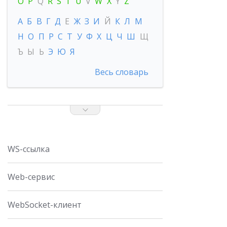
O
P
Q
R
S
T
U
V
W
X
Y
Z
А
Б
В
Г
Д
Е
Ж
З
И
Й
К
Л
М
Н
О
П
Р
С
Т
У
Ф
Х
Ц
Ч
Ш
Щ
Ъ
Ы
Ь
Э
Ю
Я
Весь словарь
WS-ссылка
Web-сервис
WebSocket-клиент