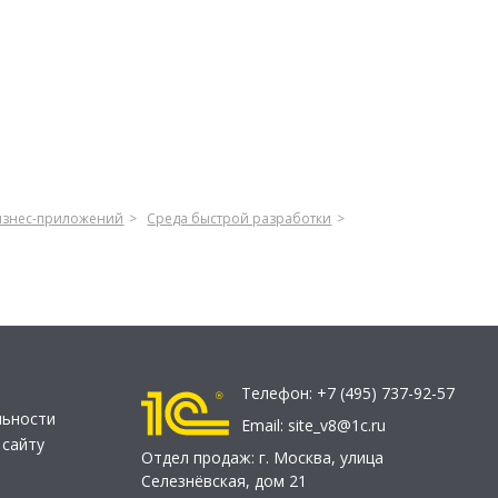
бизнес-приложений
Среда быстрой разработки
Телефон:
+7 (495) 737-92-57
льности
Email:
site_v8@1c.ru
 сайту
Отдел продаж:
г. Москва
,
улица
Селезнёвская, дом 21