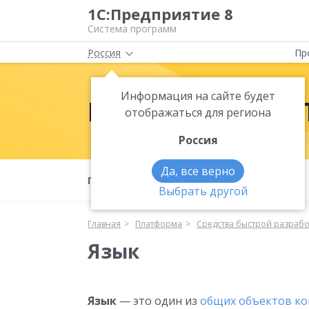
1С:Предприятие 8
Система программ
Россия
Пр
Информация на сайте будет
Платформа 1С:
отображаться для региона
Россия
Да, все верно
Полезные материалы
Что нового
Выбрать другой
Главная
Платформа
Средства быстрой разраб
Язык
Язык
— это один из
общих объектов к