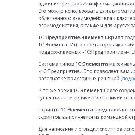
администрирования информационных си
Его можно использовать для автоматиза
облегченного взаимодействия с кластер
взаимодействия, а также и для других за
1C:Предприятие.Элемент Скрипт
соде
1C:Элемент
. Интерпретатор языка раб
поддерживаемых «1С:Предприятием»: Li
Система типов
1C:Элемента
максимальн
«1С:Предприятия». Это позволяет вам и
разработке прикладных решений (
подр
В то же время
1C:Элемент
более соврем
существенное количество отличий от вс
Скрипты
1C:Элемента
представляют со
скриптов выполняется из командной ст
Для написания и отладки скриптов испо