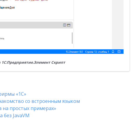
и
1C:Предприятие.Элемент Скрипт
 фирмы «1С»
Знакомство со встроенным языком
 на простых примерах»
a без JavaVM