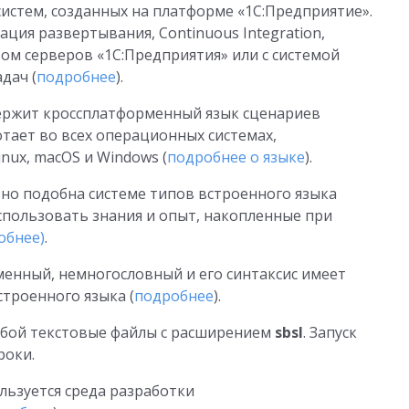
стем, созданных на платформе «1С:Предприятие».
ция развертывания, Continuous Integration,
ом серверов «1С:Предприятия» или с системой
дач (
подробнее
).
ржит кроссплатформенный язык сценариев
отает во всех операционных системах,
nux, macOS и Windows (
подробнее о языке
).
о подобна системе типов встроенного языка
спользовать знания и опыт, накопленные при
обнее
)
.
енный, немногословный и его синтаксис имеет
троенного языка (
подробнее
).
бой текстовые файлы с расширением
sbsl
. Запуск
роки.
льзуется среда разработки