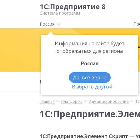
1С:Предприятие 8
Система программ
Россия
Пр
Информация на сайте будет
Платформа 1С:
отображаться для региона
Россия
Да, все верно
Полезные материалы
Что нового
Выбрать другой
Главная
Платформа
Администрирование
1C
1C:Предприятие.Элем
1C:Предприятие.Элемент Скрипт
— эт