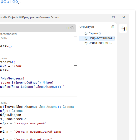
робнее
).