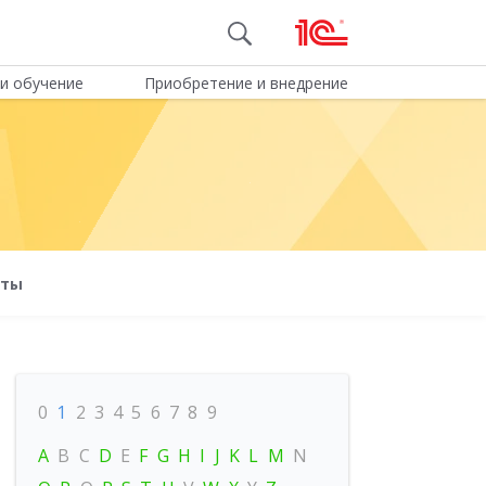
и обучение
Приобретение и внедрение
оты
0
1
2
3
4
5
6
7
8
9
A
B
C
D
E
F
G
H
I
J
K
L
M
N