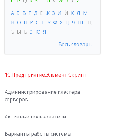
O
P
Q
R
S
T
U
V
W
X
Y
Z
А
Б
В
Г
Д
Е
Ж
З
И
Й
К
Л
М
Н
О
П
Р
С
Т
У
Ф
Х
Ц
Ч
Ш
Щ
Ъ
Ы
Ь
Э
Ю
Я
Весь словарь
1C:Предприятие.Элемент Скрипт
Администрирование кластера
серверов
Активные пользователи
Варианты работы системы