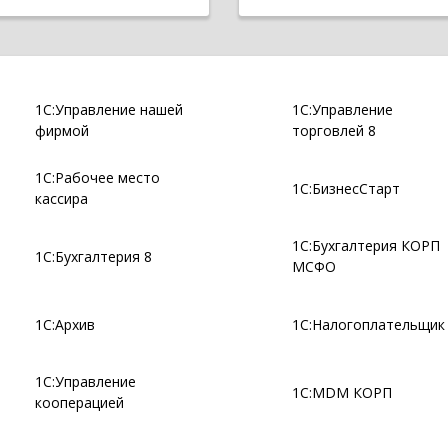
1С:Управление нашей
1С:Управление
фирмой
торговлей 8
1С:Рабочее место
1С:БизнесСтарт
кассира
1С:Бухгалтерия КОРП
1С:Бухгалтерия 8
МСФО
1С:Архив
1С:Налогоплательщик
1С:Управление
1С:MDM КОРП
кооперацией