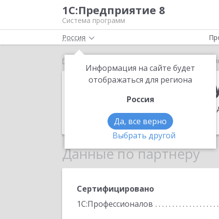
1С:Предприятие 8
Система программ
Россия
Пр
Главная
Московская Аудиторская Компания "Сто
Информация на сайте будет
Московская А
отображаться для региона
Россия
Адрес:
111395, Москва г, Юности ул, д
Телефон:
+7 (495) 136-7575
Да, все верно
Выбрать другой
Данные по партнеру
Сертифицировано
1С:Профессионалов