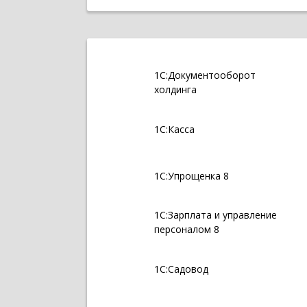
1С:Документооборот
холдинга
1С:Касса
1С:Упрощенка 8
1С:Зарплата и управление
персоналом 8
1С:Садовод