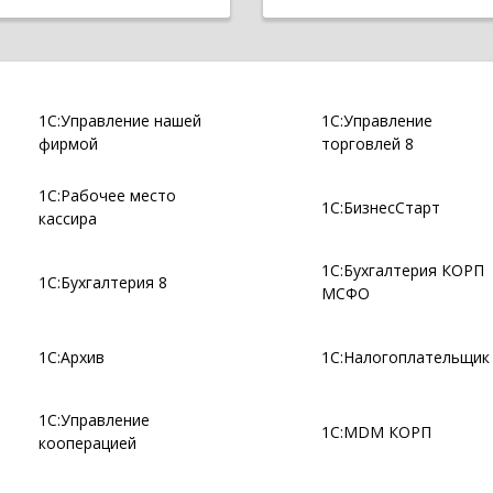
1С:Управление нашей
1С:Управление
фирмой
торговлей 8
1С:Рабочее место
1С:БизнесСтарт
кассира
1С:Бухгалтерия КОРП
1С:Бухгалтерия 8
МСФО
1С:Архив
1С:Налогоплательщик
1С:Управление
1С:MDM КОРП
кооперацией