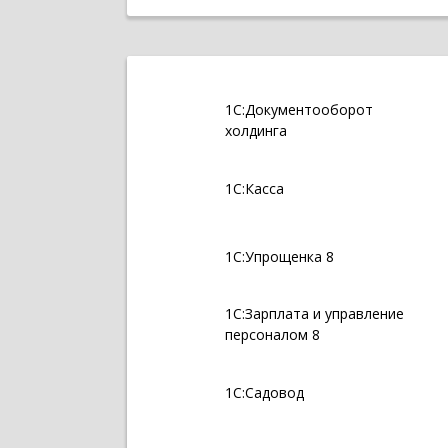
1С:Документооборот
холдинга
1С:Касса
1С:Упрощенка 8
1С:Зарплата и управление
персоналом 8
1С:Садовод