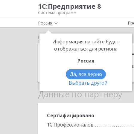
1С:Предприятие 8
Система программ
Россия
Пр
Главная
Аба Консалтинг
Информация на сайте будет
Аба Консалти
отображаться для региона
Россия
Адрес:
141195, Московская обл, Фрязи
Телефон:
798-8407
Да, все верно
Выбрать другой
Данные по партнеру
Сертифицировано
1С:Профессионалов