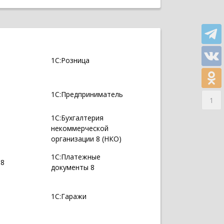
1С:Розница
1С:Предприниматель
1
1С:Бухгалтерия
некоммерческой
организации 8 (НКО)
1С:Платежные
 8
документы 8
1С:Гаражи