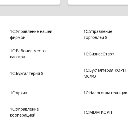
1С:Управление нашей
1С:Управление
фирмой
торговлей 8
1С:Рабочее место
1С:БизнесСтарт
кассира
1С:Бухгалтерия КОРП
1С:Бухгалтерия 8
МСФО
1С:Архив
1С:Налогоплательщик
1С:Управление
1С:MDM КОРП
кооперацией