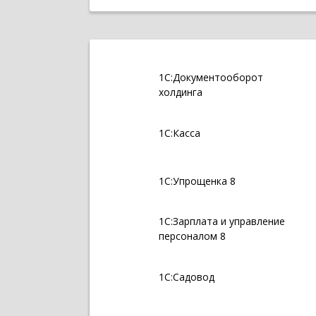
1С:Документооборот
холдинга
1С:Касса
1С:Упрощенка 8
1С:Зарплата и управление
персоналом 8
1С:Садовод