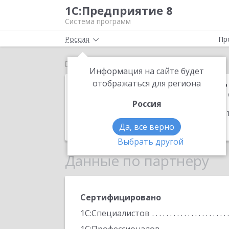
1С:Предприятие 8
Система программ
Россия
Пр
Главная
ИП Веселова Татьяна Евгеньевна
Информация на сайте будет
ИП Веселова Т
отображаться для региона
Россия
Адрес:
144000, Московская обл, Элект
Телефон:
+7 (903) 134-2275
Да, все верно
Выбрать другой
Данные по партнеру
Сертифицировано
1С:Специалистов