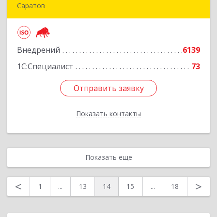
Саратов
410005, Саратовская обл, Саратов г,
Астраханская ул, дом № 87, корпус 50
Внедрений
6139
Подробнее
1С:Специалист
73
Отправить заявку
Отправить заявку
Показать контакты
Назад
Показать еще
<
>
1
...
13
14
15
...
18