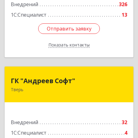
Внедрений
326
1С:Специалист
13
Отправить заявку
Отправить заявку
Показать контакты
Назад
ГК "Андреев Софт"
ГК "Андреев Софт"
Тверь
170000, Тверская обл, Тверь г, Новоторжская
ул, дом № 21, корпус 1
Подробнее
Внедрений
32
1С:Специалист
4