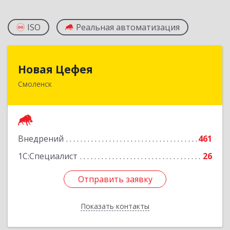
ISO
Реальная автоматизация
Новая Цефея
Новая Цефея
Смоленск
214018, Смоленская обл, Смоленск г, Раевского
ул, дом № 10
Подробнее
Внедрений
461
1С:Специалист
26
Отправить заявку
Отправить заявку
Показать контакты
Назад