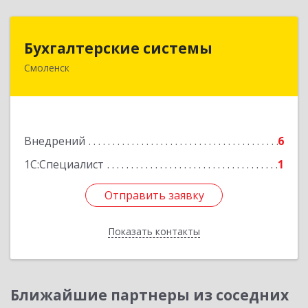
Бухгалтерские системы
Бухгалтерские системы
Смоленск
214000, Смоленская обл, Смоленск г,
Октябрьской Революции ул, дом № 9, оф.215
Подробнее
Внедрений
6
1С:Специалист
1
Отправить заявку
Отправить заявку
Показать контакты
Назад
Ближайшие партнеры из соседних