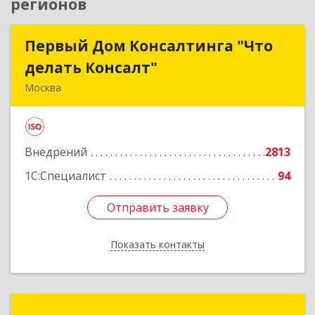
регионов
Первый Дом Консалтинга "Что
Первый Дом Консалтинга "Что
делать Консалт"
делать Консалт"
Москва
127083, Москва г, Мишина ул, дом № 56
Подробнее
Внедрений
2813
1С:Специалист
94
Отправить заявку
Отправить заявку
Показать контакты
Назад