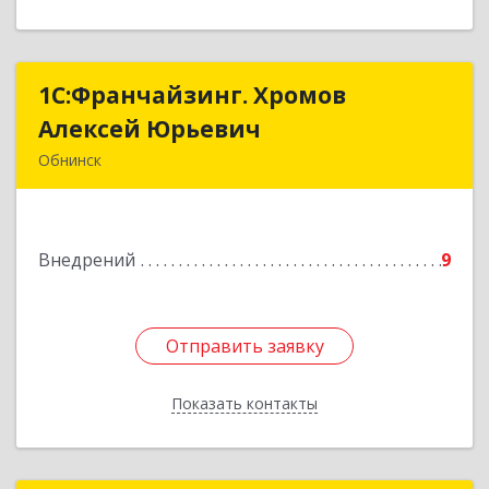
1С:Франчайзинг. Хромов
1С:Франчайзинг. Хромов
Алексей Юрьевич
Алексей Юрьевич
Обнинск
249034, Калужская обл, Обнинск г, Ленина пр-
кт, дом № 134, кв.4
Внедрений
9
Подробнее
Отправить заявку
Отправить заявку
Показать контакты
Назад