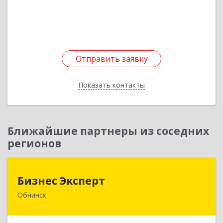
Подробнее
Отправить заявку
Отправить заявку
Показать контакты
Назад
Ближайшие партнеры из соседних
регионов
Бизнес Эксперт
Бизнес Эксперт
Обнинск
249034, Калужская обл, Обнинск г, Гагарина ул,
дом № 15, кв.96